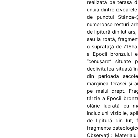
realizată pe terasa d
unuia dintre izvoarele
de punctul Stânca-Ş
numeroase resturi ar
de lipitură din lut ar
sau la roată, fragmen
o suprafaţă de 7,16ha.
a Epocii bronzului 
”cenuşare” situate 
declivitatea situată î
din perioada secole
marginea terasei şi 
pe malul drept. Fra
târzie a Epocii bronz
olărie lucrată cu 
incluziuni vizibile, ap
de lipitură din lut,
fragmente osteologice
Observaţii: Material