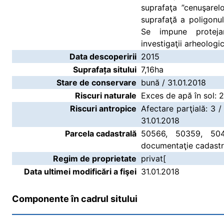
suprafaţa ”cenuşarel
suprafaţă a poligonul
Se impune proteja
investigaţii arheologic
Data descoperirii
2015
Suprafața sitului
7,16ha
Stare de conservare
bună / 31.01.2018
Riscuri naturale
Exces de apă în sol: 2
Riscuri antropice
Afectare parţială: 3 /
31.01.2018
Parcela cadastrală
50566, 50359, 504
documentaţie cadastr
Regim de proprietate
privat[
Data ultimei modificări a fişei
31.01.2018
Componente în cadrul sitului