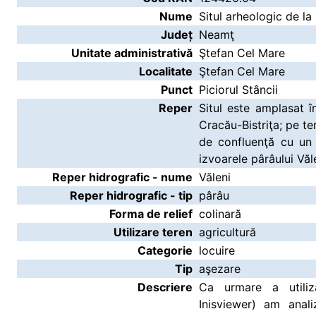
Nume
Situl arheologic de la
Județ
Neamţ
Unitate administrativă
Ştefan Cel Mare
Localitate
Ştefan Cel Mare
Punct
Piciorul Stâncii
Reper
Situl este amplasat î
Cracău-Bistriţa; pe te
de confluenţă cu un 
izvoarele pârâului Văl
Reper hidrografic - nume
Văleni
Reper hidrografic - tip
pârâu
Forma de relief
colinară
Utilizare teren
agricultură
Categorie
locuire
Tip
aşezare
Descriere
Ca urmare a utiliză
Inisviewer) am anali