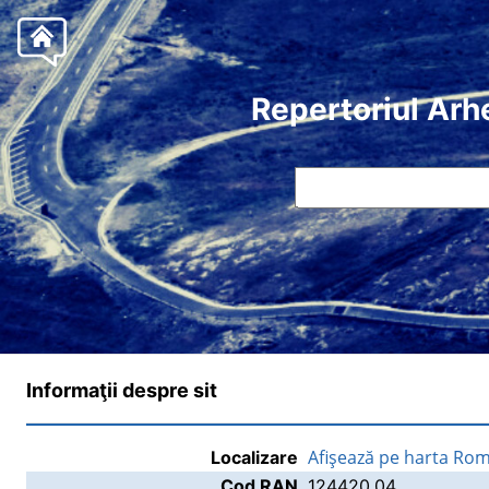
Repertoriul Arh
Informaţii despre sit
Afişează pe harta Rom
Localizare
Cod RAN
124420.04