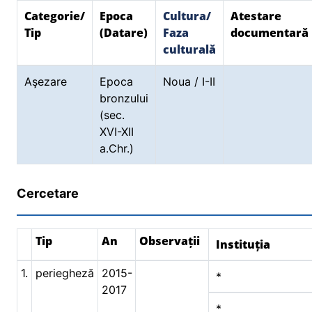
Categorie/
Epoca
Cultura/
Atestare
Tip
(Datare)
Faza
documentară
culturală
Aşezare
Epoca
Noua / I-II
bronzului
(sec.
XVI-XII
a.Chr.)
Cercetare
Tip
An
Observații
Instituția
1.
periegheză
2015-
*
2017
*