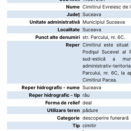
Nume
Cimitirul Evreiesc de
Județ
Suceava
Unitate administrativă
Municipiul Suceava
Localitate
Suceava
Punct alte denumiri
str. Parcului, nr. 6C.
Reper
Cimitirul este situat
Podişul Sucevei al P
sud-estică a muni
administrativ-terito
Parcului, nr. 6C, la
Cimitirul Pacea.
Reper hidrografic - nume
Suceava
Reper hidrografic - tip
râu
Forma de relief
deal
Utilizare teren
pădure
Categorie
descoperire funerară
Tip
cimitir