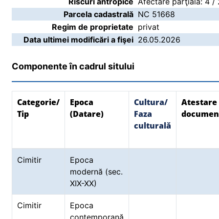
Riscuri antropice
Afectare parţială: 4 
Parcela cadastrală
NC 51668
Regim de proprietate
privat
Data ultimei modificări a fişei
26.05.2026
Componente în cadrul sitului
Categorie/
Epoca
Cultura/
Atestare
Tip
(Datare)
Faza
documen
culturală
Cimitir
Epoca
modernă (sec.
XIX-XX)
Cimitir
Epoca
contemporană