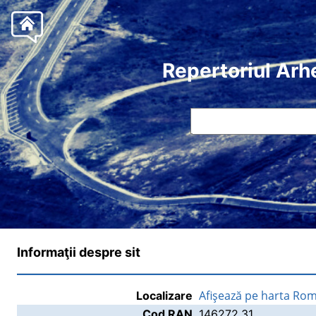
Repertoriul Arh
Informaţii despre sit
Afişează pe harta Rom
Localizare
Cod RAN
146272.31