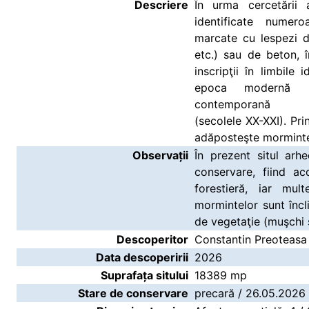
Descriere
În urma cercetării 
identificate numero
marcate cu lespezi d
etc.) sau de beton, 
inscripţii în limbile
epoca modernă (s
contemporană
(secolele XX-XXI). Pri
adăposteşte mormintele
Observații
În prezent situl arh
conservare, fiind a
forestieră, iar mul
mormintelor sunt încl
de vegetaţie (muşchi ş
Descoperitor
Constantin Preoteasa
Data descoperirii
2026
Suprafața sitului
18389 mp
Stare de conservare
precară / 26.05.2026