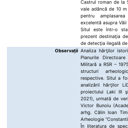
Castrul roman de la
vale adâncă de 10 m 
pentru amplasarea f
excelentă asupra Văii
Situl este într-o s
prezent destinaţia d
de detecţia ilegală de
Observații
Analiza hărţilor istor
Planurile Directoar
Militară a RSR – 1975
structuri arheolog
respective. Situl a f
analizării hărţilor 
proiectului Laki III 
2021), urmată de ver
Victor Bunoiu (Acade
arhg. Călin Ioan Tim
Arheologie “Constanti
În literatura de spe