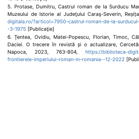
5. Protase, Dumitru, Castrul roman de la Surducu Mare 
Muzeului de Istorie al Judeţului Caraş-Severin, Reși
digitala.ro/?articol=7950-castrul-roman-de-la-surducul
-3-1975
[Publicaţie]
6. Țentea, Ovidiu, Matei-Popescu, Florian, Timoc, Că
Daciei. O trecere în revistă și o actualizare, Cercetă
Napoca, 2023, 763-804,
https://biblioteca-digi
frontierele-imperiului-roman-in-romania--12-2022
[Publi