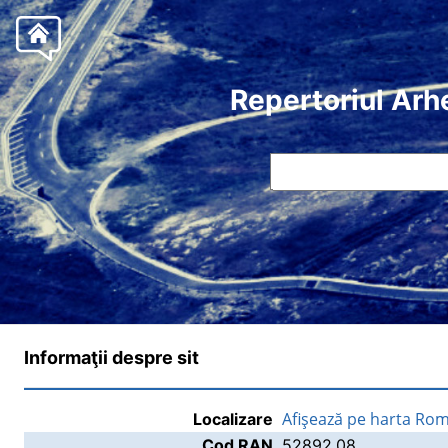
Repertoriul Arh
Informaţii despre sit
Afişează pe harta Rom
Localizare
Cod RAN
52892.08