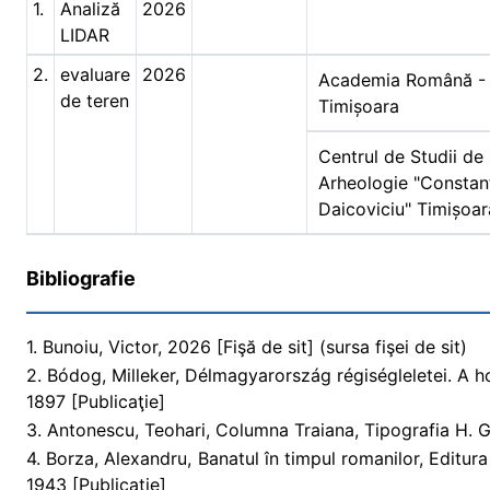
1.
Analiză
2026
LIDAR
2.
evaluare
2026
Academia Română - F
de teren
Timișoara
Centrul de Studii de I
Arheologie "Constan
Daicoviciu" Timișoar
Bibliografie
1. Bunoiu, Victor, 2026 [Fişă de sit] (sursa fişei de sit)
2. Bódog, Milleker, Délmagyarország régiségleletei. A ho
1897 [Publicaţie]
3. Antonescu, Teohari, Columna Traiana, Tipografia H. Go
4. Borza, Alexandru, Banatul în timpul romanilor, Editura
1943 [Publicaţie]