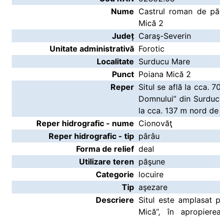
Nume
Castrul roman de pă
Mică 2
Județ
Caraş-Severin
Unitate administrativă
Forotic
Localitate
Surducu Mare
Punct
Poiana Mică 2
Reper
Situl se află la cca. 
Domnului” din Surduc
la cca. 137 m nord de
Reper hidrografic - nume
Cionovăţ
Reper hidrografic - tip
pârâu
Forma de relief
deal
Utilizare teren
păşune
Categorie
locuire
Tip
aşezare
Descriere
Situl este amplasat 
Mică”, în apropierea