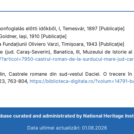
)
nfoglalás előtti időkből, I, Temesvár, 1897 [Publicaţie]
ldner, Iași, 1910 [Publicaţie]
 Fundațiunii Oliviero Varzi, Timișoara, 1943 [Publicaţie]
(jud. Caraș-Severin), Banatica, III, Muzeului de Istorie al
.ro/?articol=7950-castrul-roman-de-la-surducul-mare-jud-ca
in, Castrele romane din sud-vestul Daciei. O trecere în r
023, 763-804,
https://biblioteca-digitala.ro/?volum=14791-bu
base curated and administrated by
National Heritage Inst
Data ultimei actualizări: 01.08.2026