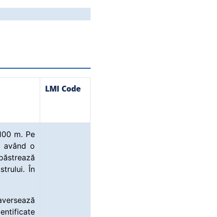
LMI Code
 100 m. Pe
a având o
 păstrează
trului. În
raversează
entificate