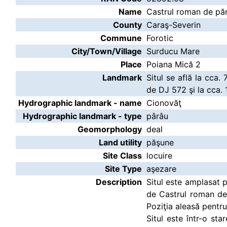
Name
Castrul roman de pă
County
Caraş-Severin
Commune
Forotic
City/Town/Village
Surducu Mare
Place
Poiana Mică 2
Landmark
Situl se află la cca
de DJ 572 şi la cca.
Hydrographic landmark - name
Cionovăţ
Hydrographic landmark - type
pârâu
Geomorphology
deal
Land utility
păşune
Site Class
locuire
Site Type
aşezare
Description
Situl este amplasat p
de Castrul roman de
Poziţia aleasă pentru
Situl este într-o st