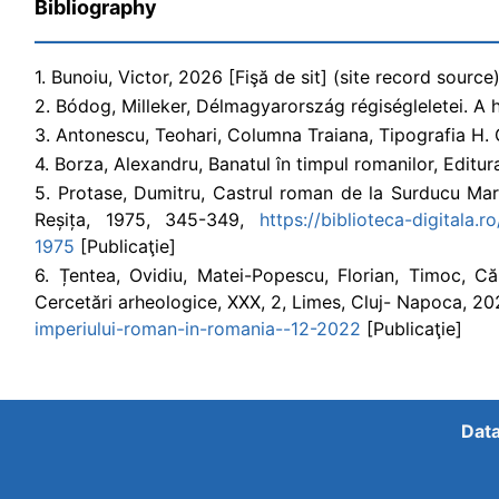
Bibliography
1. Bunoiu, Victor, 2026 [Fişă de sit] (site record source
2. Bódog, Milleker, Délmagyarország régiségleletei. A ho
3. Antonescu, Teohari, Columna Traiana, Tipografia H. Go
4. Borza, Alexandru, Banatul în timpul romanilor, Editura
5. Protase, Dumitru, Castrul roman de la Surducu Mare 
Reșița, 1975, 345-349,
https://biblioteca-digitala
1975
[Publicaţie]
6. Țentea, Ovidiu, Matei-Popescu, Florian, Timoc, Căl
Cercetări arheologice, XXX, 2, Limes, Cluj- Napoca, 2
imperiului-roman-in-romania--12-2022
[Publicaţie]
Data