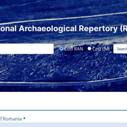
ional Archaeological Repertory (
Cod RAN
Cod LMI
of Romania
*