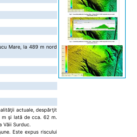
ducu Mare, la 489 m nord
lităţii actuale, despărţit
m şi lată de cca. 62 m.
a Văii Surduc.
une. Este expus riscului