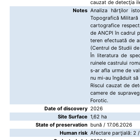
cauzat de detecţia il
Notes
Analiza hărţilor ist
Topografică Militară 
cartografice respecti
de ANCPI în cadrul pr
teren efectuată de a
(Centrul de Studii de
În literatura de sp
ruinele castrului ro
s-ar afla urme de valu
nu mi-au îngăduit să
Riscul cauzat de det
camere de supraveghe
Forotic.
Date of discovery
2026
Site Surface
1,62 ha
State of preservation
bună / 17.06.2026
Human risk
Afectare parţială: 2 /