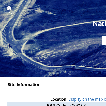
Nat
Site Information
Display on the map 
Location
RAN Code
52892.08