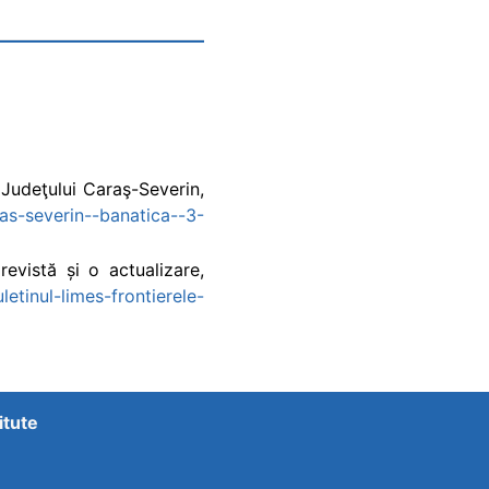
 Judeţului Caraş-Severin,
ras-severin--banatica--3-
evistă și o actualizare,
letinul-limes-frontierele-
itute