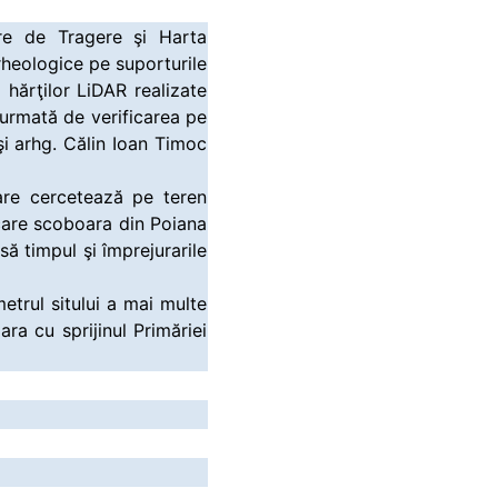
oare de Tragere şi Harta
rheologice pe suporturile
i hărţilor LiDAR realizate
, urmată de verificarea pe
i arhg. Călin Ioan Timoc
care cercetează pe teren
care scoboara din Poiana
nsă timpul şi împrejurarile
etrul sitului a mai multe
a cu sprijinul Primăriei