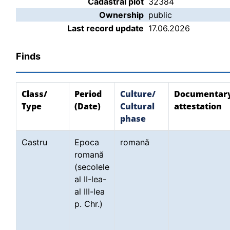
Cadastral plot
32384
Ownership
public
Last record update
17.06.2026
Finds
Class/
Period
Culture/
Documentar
Type
(Date)
Cultural
attestation
phase
Castru
Epoca
romană
romană
(secolele
al II-lea-
al III-lea
p. Chr.)