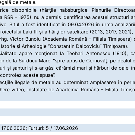
egală de metale.
orice disponibile (hărţile habsburgice, Planurile Direct
a RSR – 1975), nu a permis identificarea acestei structuri a
ve. Situl a fost identificat în 09.04.2026 în urma analizări
oiectului Laki III şi a hărţilor satelitare (2013, 2017, 2021)
rhg. Victor Bunoiu (Academia Română – Filiala Timişoara) ş
 Istorie şi Arheologie “Constantin Daicoviciu” Timişoara).
ecialitate apare menţionat la Teohari Antonescu (1910), 
man de la Surducu Mare: “spre apus de Cernovăţ, pe dealul 
ri şi şanturi şi s-ar găsi cărămizi mari şi hârburi de oale, î
 controlez aceste spuse”.
ecţiile ilegale de metale au determinat amplasarea în perim
re video, instalate de Academia Română – Filiala Timişoar
 17.06.2026; Furturi: 5 / 17.06.2026