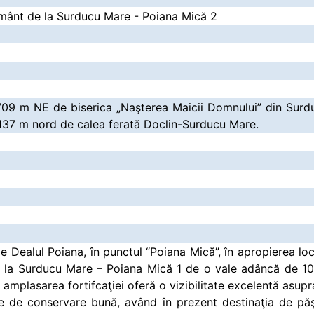
mânt de la Surducu Mare - Poiana Mică 2
. 709 m NE de biserica „Naşterea Maicii Domnului” din Sur
 137 m nord de calea ferată Doclin-Surducu Mare.
e Dealul Poiana, în punctul “Poiana Mică”, în apropierea loca
 la Surducu Mare – Poiana Mică 1 de o vale adâncă de 10 
 amplasarea fortifcaţiei oferă o vizibilitate excelentă asupr
are de conservare bună, având în prezent destinaţia de păş