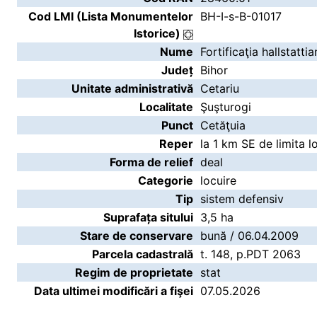
Cod LMI (Lista Monumentelor
BH-I-s-B-01017
Istorice)
Nume
Fortificaţia hallstatti
Județ
Bihor
Unitate administrativă
Cetariu
Localitate
Şuşturogi
Punct
Cetăţuia
Reper
la 1 km SE de limita lo
Forma de relief
deal
Categorie
locuire
Tip
sistem defensiv
Suprafața sitului
3,5 ha
Stare de conservare
bună / 06.04.2009
Parcela cadastrală
t. 148, p.PDT 2063
Regim de proprietate
stat
Data ultimei modificări a fişei
07.05.2026