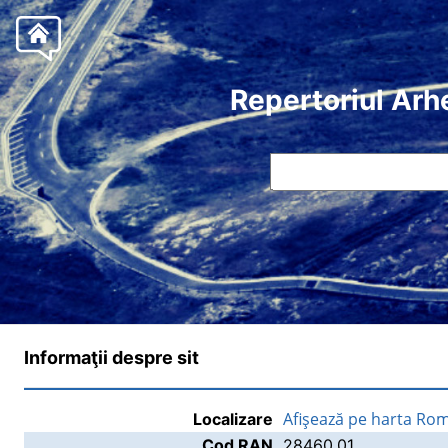
Repertoriul Arh
Informaţii despre sit
Afişează pe harta Rom
Localizare
Cod RAN
28460.01