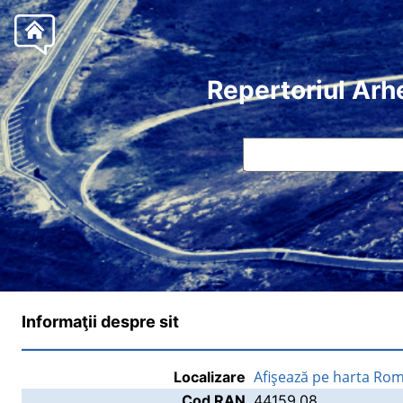
Repertoriul Arh
Informaţii despre sit
Afişează pe harta Rom
Localizare
Cod RAN
44159.08