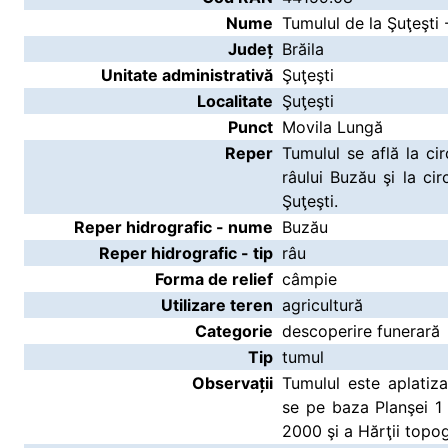
Nume
Tumulul de la Şuţeşti
Județ
Brăila
Unitate administrativă
Şuţeşti
Localitate
Şuţeşti
Punct
Movila Lungă
Reper
Tumulul se află la c
râului Buzău şi la ci
Şuţeşti.
Reper hidrografic - nume
Buzău
Reper hidrografic - tip
râu
Forma de relief
câmpie
Utilizare teren
agricultură
Categorie
descoperire funerară
Tip
tumul
Observații
Tumulul este aplatiza
se pe baza Planşei 1
2000 şi a Hărţii topo