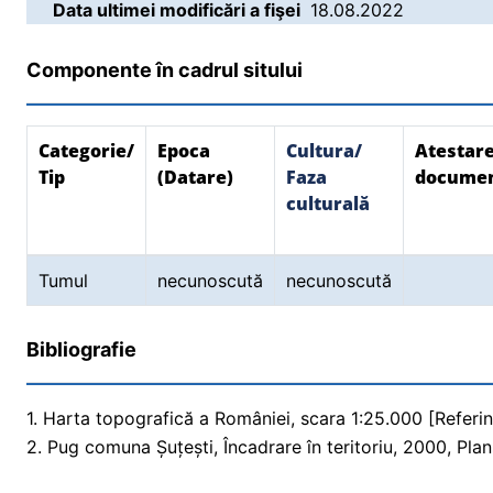
Data ultimei modificări a fişei
18.08.2022
Componente în cadrul sitului
Categorie/
Epoca
Cultura/
Atestar
Tip
(Datare)
Faza
docume
culturală
Tumul
necunoscută
necunoscută
Bibliografie
1. Harta topografică a României, scara 1:25.000 [Referinţ
2. Pug comuna Șuțești, Încadrare în teritoriu, 2000, Planș