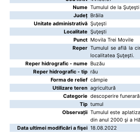
Nume
Tumulul de la Şuţeşti
Județ
Brăila
Unitate administrativă
Şuţeşti
Localitate
Şuţeşti
Punct
Movila Trei Movile
Reper
Tumulul se află la c
localitatea Şuţeşti.
Reper hidrografic - nume
Buzău
Reper hidrografic - tip
râu
Forma de relief
câmpie
Utilizare teren
agricultură
Categorie
descoperire funerară
Tip
tumul
Observații
Tumulul este aplatiza
din anul 2000 şi a Hă
Data ultimei modificări a fişei
18.08.2022