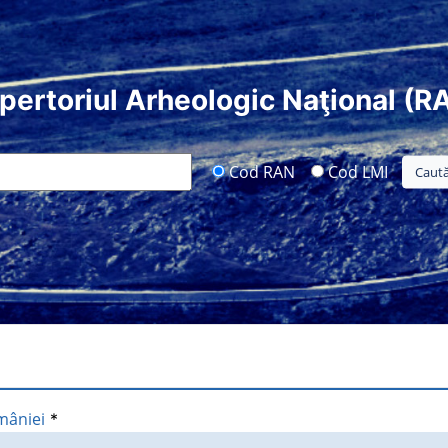
pertoriul Arheologic Naţional (R
Cod RAN
Cod LMI
mâniei
*