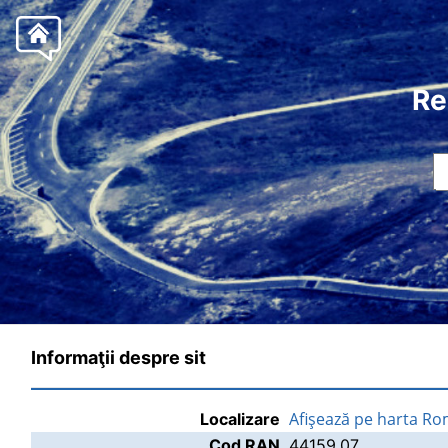
Re
Informaţii despre sit
Afişează pe harta Ro
Localizare
Cod RAN
44159.07