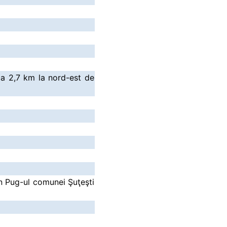
ca 2,7 km la nord-est de
in Pug-ul comunei Şuţeşti