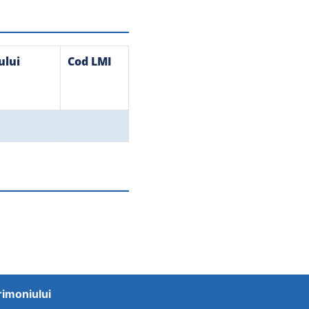
ului
Cod LMI
trimoniului