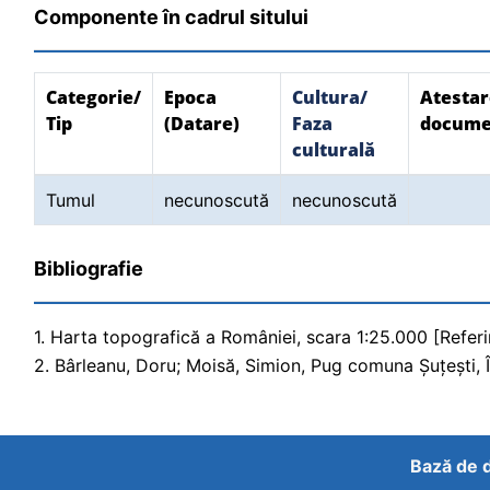
Componente în cadrul sitului
Categorie/
Epoca
Cultura/
Atestar
Tip
(Datare)
Faza
docume
culturală
Tumul
necunoscută
necunoscută
Bibliografie
1. Harta topografică a României, scara 1:25.000 [Referin
2. Bârleanu, Doru; Moisă, Simion, Pug comuna Șuțești, Înc
Bază de d