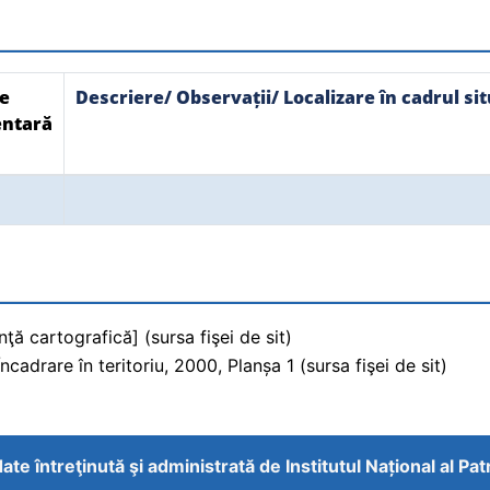
e
Descriere/ Observații/ Localizare în cadrul sit
ntară
ţă cartografică] (sursa fişei de sit)
adrare în teritoriu, 2000, Planșa 1 (sursa fişei de sit)
ate întreţinută şi administrată de
Institutul Național al Pa