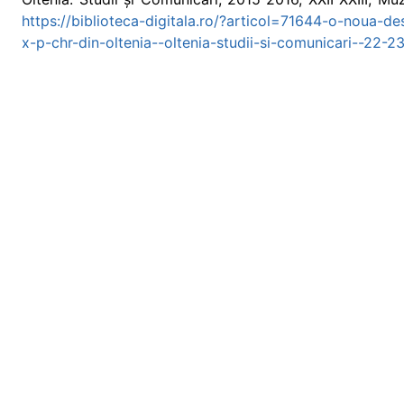
https://biblioteca-digitala.ro/?articol=71644-o-noua-de
x-p-chr-din-oltenia--oltenia-studii-si-comunicari--22-23