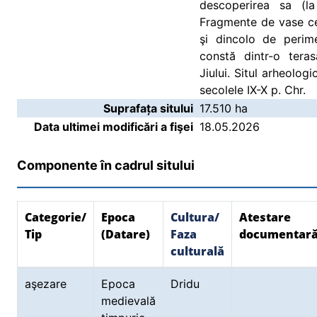
descoperirea sa (la
Fragmente de vase ce
şi dincolo de perimet
constă dintr-o teras
Jiului. Situl arheolog
secolele IX-X p. Chr.
Suprafața sitului
17.510 ha
Data ultimei modificări a fişei
18.05.2026
Componente în cadrul sitului
Categorie/
Epoca
Cultura/
Atestare
Tip
(Datare)
Faza
documentar
culturală
aşezare
Epoca
Dridu
medievală