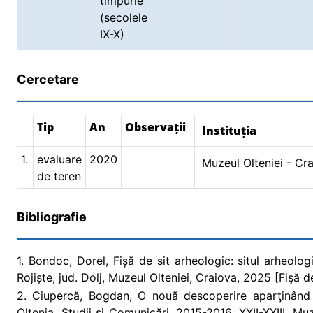
timpurie
(secolele
IX-X)
Cercetare
Tip
An
Observații
Instituția
1.
evaluare
2020
Muzeul Olteniei - Cr
de teren
Bibliografie
1. Bondoc, Dorel, Fișă de sit arheologic: situl arheolo
Rojiște, jud. Dolj, Muzeul Olteniei, Craiova, 2025 [Fişă de 
2. Ciupercă, Bogdan, O nouă descoperire aparţinând se
Oltenia. Studii și Comunicări, 2015-2016, XXII-XXIII, Mu