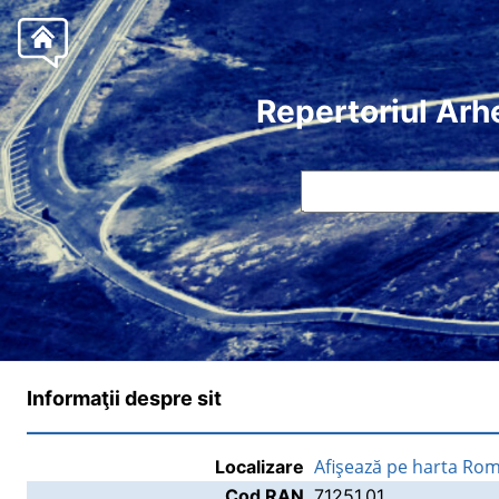
Repertoriul Arh
Informaţii despre sit
Afişează pe harta Rom
Localizare
Cod RAN
71251.01