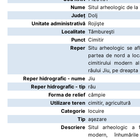
Nume
Situl arheologic de la
Județ
Dolj
Unitate administrativă
Rojişte
Localitate
Tâmbureşti
Punct
Cimitir
Reper
Situ arheologic se afl
partea de nord a local
cimitirului modern al
râului Jiu, pe dreapt
Reper hidrografic - nume
Jiu
Reper hidrografic - tip
râu
Forma de relief
câmpie
Utilizare teren
cimitir, agricultură
Categorie
locuire
Tip
aşezare
Descriere
Situl arheologic a 
modern, înhumăril