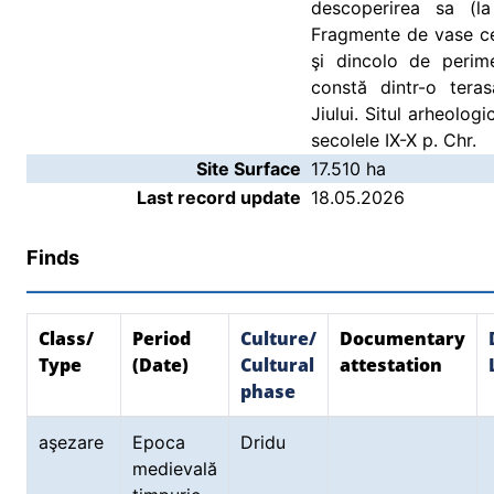
descoperirea sa (la
Fragmente de vase ce
şi dincolo de perimet
constă dintr-o teras
Jiului. Situl arheolog
secolele IX-X p. Chr.
Site Surface
17.510 ha
Last record update
18.05.2026
Finds
Class/
Period
Culture/
Documentary
Type
(Date)
Cultural
attestation
phase
aşezare
Epoca
Dridu
medievală