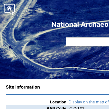
National Archaeo
Site Information
Display on the map o
Location
RAN Code
71251.01