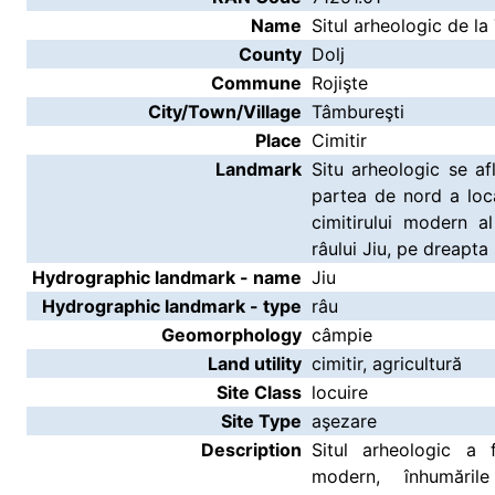
Name
Situl arheologic de la
County
Dolj
Commune
Rojişte
City/Town/Village
Tâmbureşti
Place
Cimitir
Landmark
Situ arheologic se afl
partea de nord a local
cimitirului modern al
râului Jiu, pe dreapt
Hydrographic landmark - name
Jiu
Hydrographic landmark - type
râu
Geomorphology
câmpie
Land utility
cimitir, agricultură
Site Class
locuire
Site Type
aşezare
Description
Situl arheologic a 
modern, înhumăril