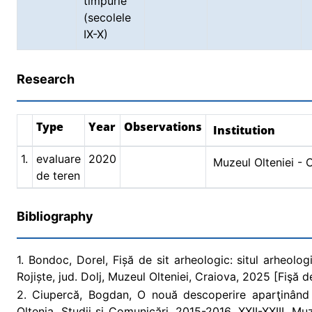
timpurie
(secolele
IX-X)
Research
Type
Year
Observations
Institution
1.
evaluare
2020
Muzeul Olteniei - 
de teren
Bibliography
1. Bondoc, Dorel, Fișă de sit arheologic: situl arheolo
Rojiște, jud. Dolj, Muzeul Olteniei, Craiova, 2025 [Fişă d
2. Ciupercă, Bogdan, O nouă descoperire aparţinând se
Oltenia. Studii și Comunicări, 2015-2016, XXII-XXIII, Mu