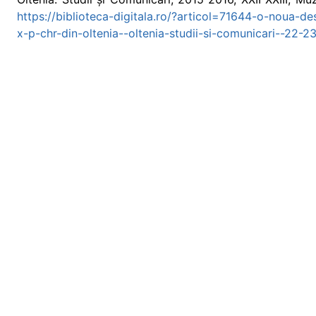
https://biblioteca-digitala.ro/?articol=71644-o-noua-de
x-p-chr-din-oltenia--oltenia-studii-si-comunicari--22-23