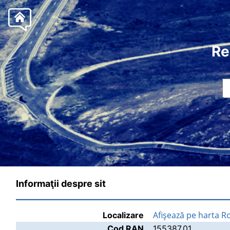
Re
Informaţii despre sit
Afişează pe harta R
Localizare
Cod RAN
155387.01