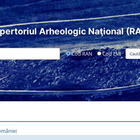
pertoriul Arheologic Naţional (R
Cod RAN
Cod LMI
omâniei