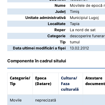
Nume
Movilele de epocă 
Județ
Timiş
Unitate administrativă
Municipiul Lugoj
Localitate
Tapia
Reper
La nord de sat
Categorie
descoperire funera
Tip
tumul
Data ultimei modificări a fişei
13.02.2012
Componente în cadrul sitului
Categorie/
Epoca
Cultura/
Atestare
Tip
(Datare)
Faza
document
culturală
Movile
neprecizată