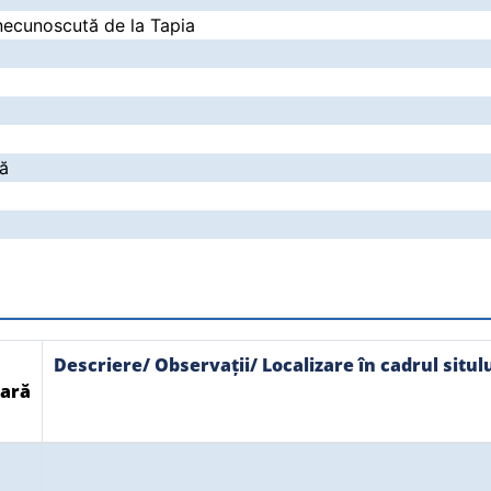
necunoscută de la Tapia
ră
Descriere/ Observații/ Localizare în cadrul situl
ară