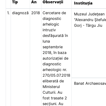
Tip
An
Observații
Instituția
1.
diagnoză
2018
Cercetare de
Muzeul Judeţean
diagnostic
"Alexandru Şteful
arhelogic
Gorj - Târgu Jiu
intruziv
desfășurată în
luna
septembrie
2018, în baza
autorizației de
diagnostic
arheologic nr.
270/05.07.2018
eliberată de
Banat Archaeosa
Ministerul
Culturii. Au
fost trasate 2
secțiuni. Au