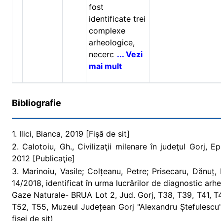
fost
identificate trei
complexe
arheologice,
necerc
... Vezi
mai mult
Bibliografie
1. Ilici, Bianca, 2019 [Fişă de sit]
2. Calotoiu, Gh., Civilizaţii milenare în judeţul Gorj, Ep
2012 [Publicaţie]
3. Marinoiu, Vasile; Colțeanu, Petre; Prisecaru, Dănuț,
14/2018, identificat în urma lucrărilor de diagnostic ar
Gaze Naturale- BRUA Lot 2, Jud. Gorj, T38, T39, T41, T4
T52, T55, Muzeul Județean Gorj "Alexandru Ștefulescu",
fişei de sit)