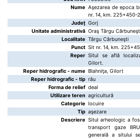
Nume
Aşezarea de epoca br
nr. 14, km. 225+450
Județ
Gorj
Unitate administrativă
Oraş Târgu Cărbuneşt
Localitate
Târgu Cărbuneşti
Punct
Sit nr. 14, km. 225+
Reper
Situl se află locali
Gilort.
Reper hidrografic - nume
Blahniţa, Gilort
Reper hidrografic - tip
râu
Forma de relief
deal
Utilizare teren
agricultură
Categorie
locuire
Tip
aşezare
Descriere
Situl arheologic a fos
transport gaze BRUA
generală a sitului s