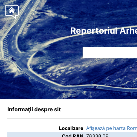
Repertoriul Arh
Informaţii despre sit
Afişează pe harta Rom
Localizare
Cod RAN
78338.09