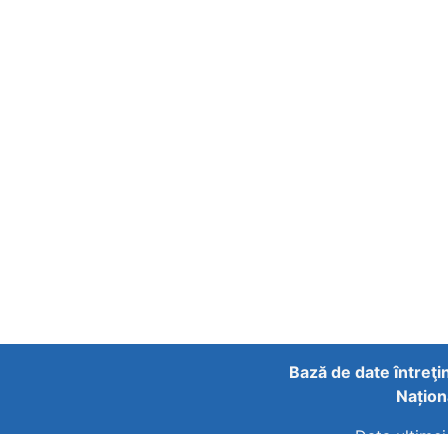
Bază de date întreţi
Națion
Data ultimei