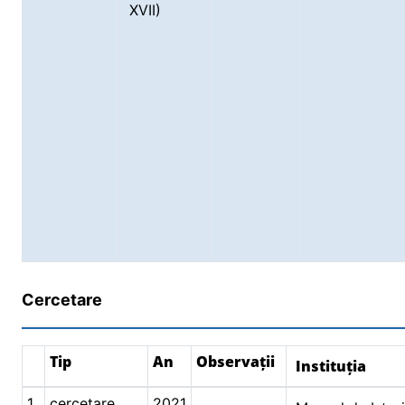
XVII)
Cercetare
Tip
An
Observații
Instituția
1.
cercetare
2021