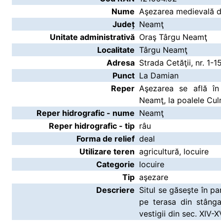
Nume
Aşezarea medievală d
Județ
Neamţ
Unitate administrativă
Oraş Târgu Neamţ
Localitate
Târgu Neamţ
Adresa
Strada Cetăţii, nr. 1-1
Punct
La Damian
Reper
Aşezarea se află în
Neamţ, la poalele Cul
Reper hidrografic - nume
Neamţ
Reper hidrografic - tip
râu
Forma de relief
deal
Utilizare teren
agricultură, locuire
Categorie
locuire
Tip
aşezare
Descriere
Situl se găseşte în p
pe terasa din stânga
vestigii din sec. XIV-XV