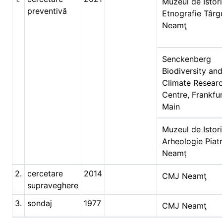
Muzeul de Istori
preventivă
Etnografie Târg
Neamţ
Senckenberg
Biodiversity an
Climate Resear
Centre, Frankfu
Main
Muzeul de Istori
Arheologie Piat
Neamț
2.
cercetare
2014
CMJ Neamţ
supraveghere
3.
sondaj
1977
CMJ Neamţ