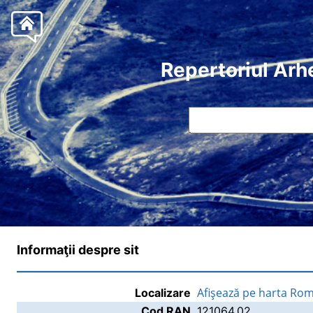
Repertoriul Arh
Informaţii despre sit
Afişează pe harta Rom
Localizare
Cod RAN
121064.02