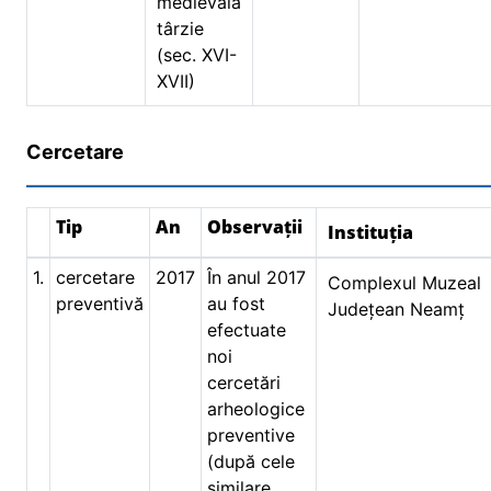
medievală
târzie
(sec. XVI-
XVII)
Cercetare
Tip
An
Observații
Instituția
1.
cercetare
2017
În anul 2017
Complexul Muzeal
preventivă
au fost
Județean Neamț
efectuate
noi
cercetări
arheologice
preventive
(după cele
similare