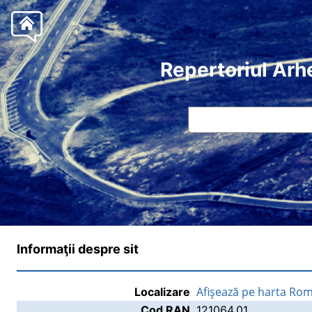
Repertoriul Arh
Informaţii despre sit
Afişează pe harta Rom
Localizare
Cod RAN
121064.01