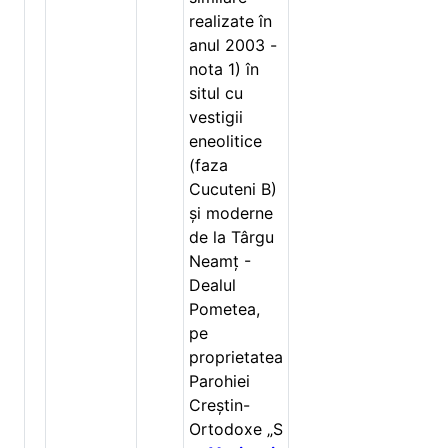
realizate în
anul 2003 -
nota 1) în
situl cu
vestigii
eneolitice
(faza
Cucuteni B)
și moderne
de la Târgu
Neamț -
Dealul
Pometea,
pe
proprietatea
Parohiei
Creștin-
Ortodoxe „S