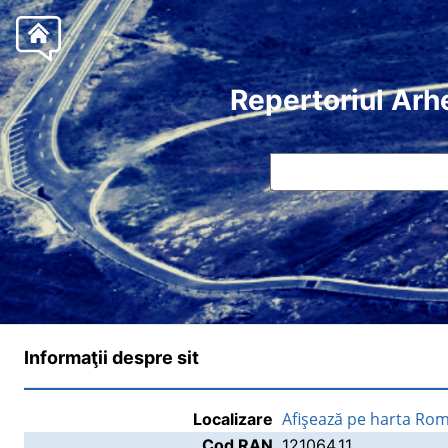
Repertoriul Arh
Informaţii despre sit
Afişează pe harta Rom
Localizare
Cod RAN
121064.11