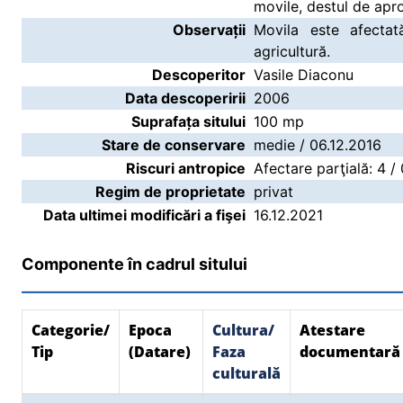
movile, destul de apro
Observații
Movila este afectat
agricultură.
Descoperitor
Vasile Diaconu
Data descoperirii
2006
Suprafața sitului
100 mp
Stare de conservare
medie / 06.12.2016
Riscuri antropice
Afectare parţială: 4 /
Regim de proprietate
privat
Data ultimei modificări a fişei
16.12.2021
Componente în cadrul sitului
Categorie/
Epoca
Cultura/
Atestare
Tip
(Datare)
Faza
documentară
culturală