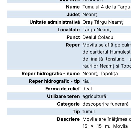
Nume
Tumulul 4 de la Târg
Județ
Neamţ
Unitate administrativă
Oraş Târgu Neamţ
Localitate
Târgu Neamţ
Punct
Dealul Colacu
Reper
Movila se află pe culm
de cartierul Humuleşti
de înaltă tensiune, 
râurilor Neamţ şi Topo
Reper hidrografic - nume
Neamţ, Topoliţa
Reper hidrografic - tip
râu
Forma de relief
deal
Utilizare teren
agricultură
Categorie
descoperire funerară
Tip
tumul
Descriere
Movila are înălţimea 
15 x 15 m. Movila 