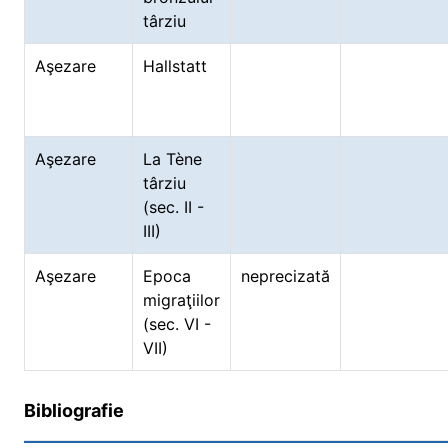
târziu
Aşezare
Hallstatt
Aşezare
La Tène
târziu
(sec. II -
III)
Aşezare
Epoca
neprecizată
migraţiilor
(sec. VI -
VII)
Bibliografie