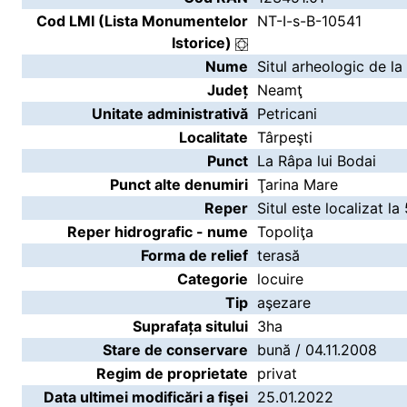
Cod LMI (Lista Monumentelor
NT-I-s-B-10541
Istorice)
Nume
Situl arheologic de la
Județ
Neamţ
Unitate administrativă
Petricani
Localitate
Târpeşti
Punct
La Râpa lui Bodai
Punct alte denumiri
Ţarina Mare
Reper
Situl este localizat l
Reper hidrografic - nume
Topoliţa
Forma de relief
terasă
Categorie
locuire
Tip
aşezare
Suprafața sitului
3ha
Stare de conservare
bună / 04.11.2008
Regim de proprietate
privat
Data ultimei modificări a fişei
25.01.2022