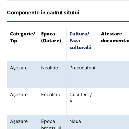
Componente în cadrul sitului
Categorie/
Epoca
Cultura/
Atestare
Tip
(Datare)
Faza
documenta
culturală
Aşezare
Neolitic
Precucuteni
Aşezare
Eneolitic
Cucuteni /
A
Aşezare
Epoca
Noua
bronzului