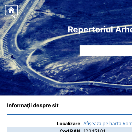
Repertoriul Arh
Informaţii despre sit
Afişează pe harta Rom
Localizare
Cod RAN
123451.01