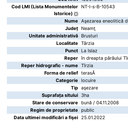
Cod LMI (Lista Monumentelor
NT-I-s-B-10543
Istorice)
Nume
Aşezarea eneolitică de
Județ
Neamţ
Unitate administrativă
Brusturi
Localitate
Târzia
Punct
La Islaz
Reper
în dreapta pârâului Tî
Reper hidrografic - nume
Tîrzia
Forma de relief
terasĂ
Categorie
locuire
Tip
aşezare
Suprafața sitului
3ha
Stare de conservare
bună / 04.11.2008
Regim de proprietate
public
Data ultimei modificări a fişei
25.01.2022