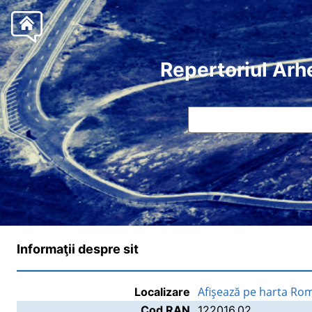
Repertoriul Arh
Informaţii despre sit
Afişează pe harta Ro
Localizare
Cod RAN
122016.02