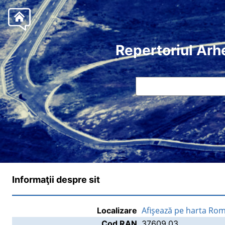
Repertoriul Arh
Informaţii despre sit
Afişează pe harta Rom
Localizare
Cod RAN
37609.03