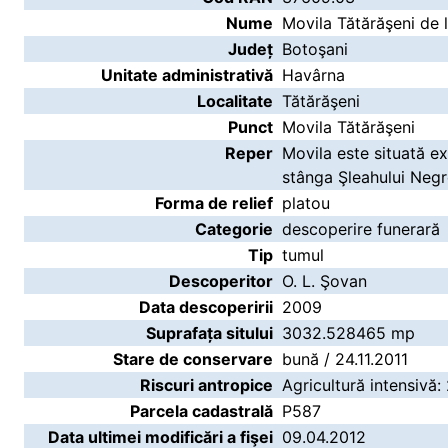
Nume
Movila Tătărăşeni de 
Județ
Botoşani
Unitate administrativă
Havârna
Localitate
Tătărăşeni
Punct
Movila Tătărăşeni
Reper
Movila este situată ex
stânga Şleahului Negr
Forma de relief
platou
Categorie
descoperire funerară
Tip
tumul
Descoperitor
O. L. Şovan
Data descoperirii
2009
Suprafața sitului
3032.528465 mp
Stare de conservare
bună / 24.11.2011
Riscuri antropice
Agricultură intensivă: 
Parcela cadastrală
P587
Data ultimei modificări a fişei
09.04.2012