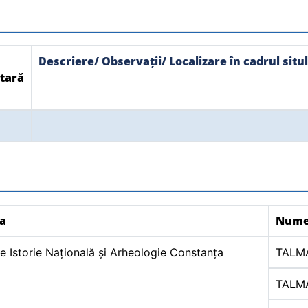
Descriere/ Observații/ Localizare în cadrul situl
tară
ia
Num
e Istorie Națională și Arheologie Constanța
TALM
TALM