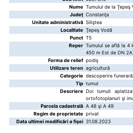
Nume
Tumulul de la Ţepeş 
Județ
Constanţa
Unitate administrativă
Siliştea
Localitate
Ţepeş Vodă
Punct
T5
Reper
Tumulul se află la 4
450 m Est de DN 2A),
Forma de relief
podiş
Utilizare teren
agricultură
Categorie
descoperire funerară
Tip
tumul
Descriere
Doi tumuli aplatiza
ortofotoplanuri şi im
Parcela cadastrală
A 48 şi A 49
Regim de proprietate
privat
Data ultimei modificări a fişei
31.08.2023