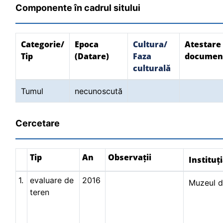
Componente în cadrul sitului
Categorie/
Epoca
Cultura/
Atestare
Tip
(Datare)
Faza
documen
culturală
Tumul
necunoscută
Cercetare
Tip
An
Observații
Instituț
1.
evaluare de
2016
Muzeul d
teren