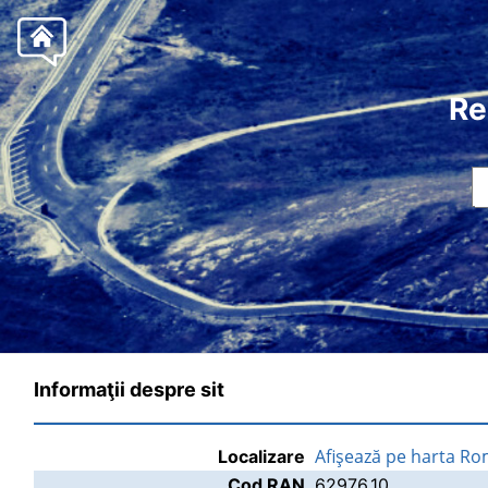
Re
Informaţii despre sit
Afişează pe harta Ro
Localizare
Cod RAN
62976.10