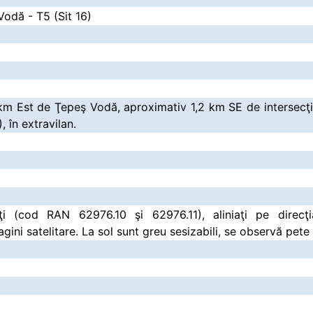
Vodă - T5 (Sit 16)
 km Est de Ţepeş Vodă, aproximativ 1,2 km SE de intersecţ
 în extravilan.
ţi (cod RAN 62976.10 şi 62976.11), aliniaţi pe direcţi
agini satelitare. La sol sunt greu sesizabili, se observă pet