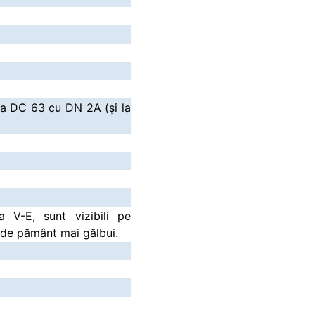
ia DC 63 cu DN 2A (şi la
a V-E, sunt vizibili pe
e de pământ mai gălbui.