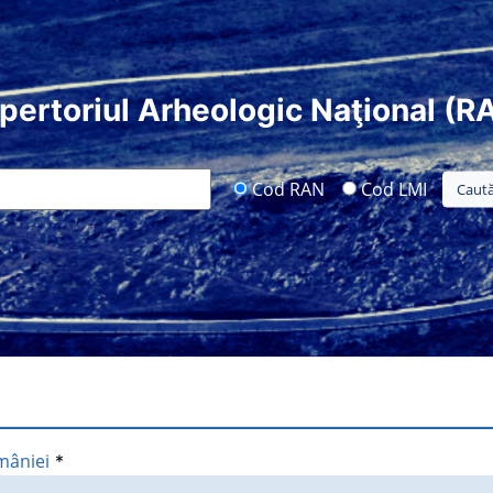
pertoriul Arheologic Naţional (R
Cod RAN
Cod LMI
mâniei
*