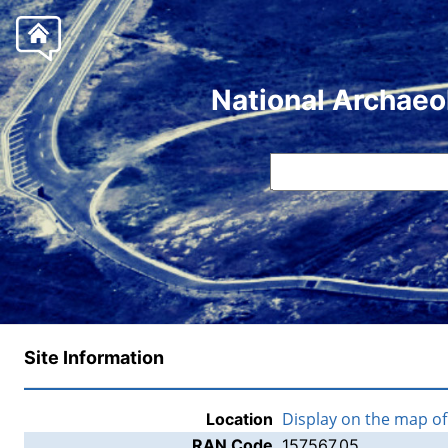
National Archaeo
Site Information
Display on the map o
Location
RAN Code
157567.05