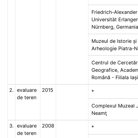
Friedrich-Alexander
Universität Erlange
Nürnberg, Germani
Muzeul de Istorie și
Arheologie Piatra-
Centrul de Cercetăr
Geografice, Acade
Română - Filiala Iași
2.
evaluare
2015
*
de teren
Complexul Muzeal 
Neamţ
3.
evaluare
2008
*
de teren