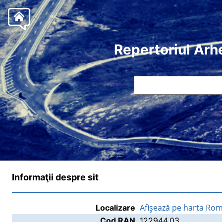
Repertoriul Arh
Informaţii despre sit
Afişează pe harta Rom
Localizare
Cod RAN
122944.03