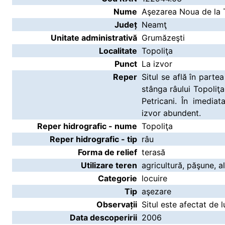
Nume
Aşezarea Noua de la T
Județ
Neamţ
Unitate administrativă
Grumăzeşti
Localitate
Topoliţa
Punct
La izvor
Reper
Situl se află în parte
stânga râului Topoliţa
Petricani. În imedia
izvor abundent.
Reper hidrografic - nume
Topoliţa
Reper hidrografic - tip
râu
Forma de relief
terasă
Utilizare teren
agricultură, păşune, al
Categorie
locuire
Tip
aşezare
Observații
Situl este afectat de l
Data descoperirii
2006