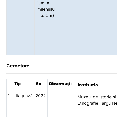
jum. a
mileniului
II a. Chr)
Cercetare
Tip
An
Observații
Instituția
1.
diagnoză
2022
Muzeul de Istorie şi
Etnografie Târgu N