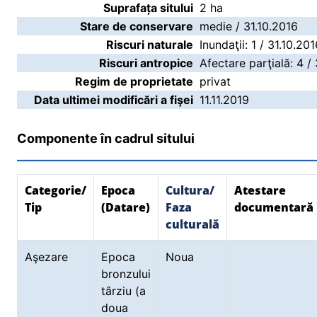
Suprafața sitului
2 ha
Stare de conservare
medie / 31.10.2016
Riscuri naturale
Inundaţii: 1 / 31.10.20
Riscuri antropice
Afectare parţială: 4 /
Regim de proprietate
privat
Data ultimei modificări a fişei
11.11.2019
Componente în cadrul sitului
Categorie/
Epoca
Cultura/
Atestare
Tip
(Datare)
Faza
documentară
culturală
Aşezare
Epoca
Noua
bronzului
târziu (a
doua