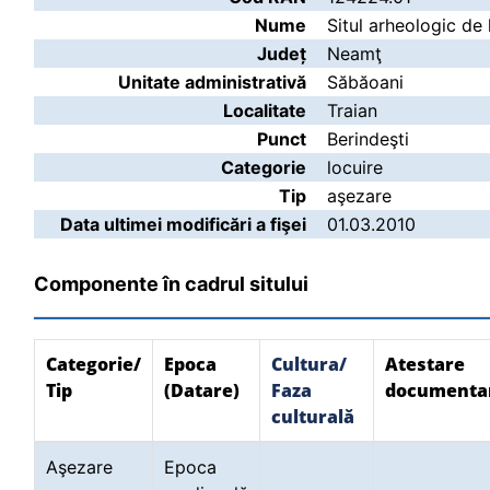
Nume
Situl arheologic de 
Județ
Neamţ
Unitate administrativă
Săbăoani
Localitate
Traian
Punct
Berindeşti
Categorie
locuire
Tip
aşezare
Data ultimei modificări a fişei
01.03.2010
Componente în cadrul sitului
Categorie/
Epoca
Cultura/
Atestare
Tip
(Datare)
Faza
documenta
culturală
Aşezare
Epoca