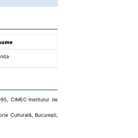
nume
nița
995, CIMEC-Institutul de
ie Culturală, București,