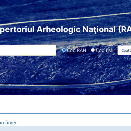
pertoriul Arheologic Naţional (R
Cod RAN
Cod LMI
României