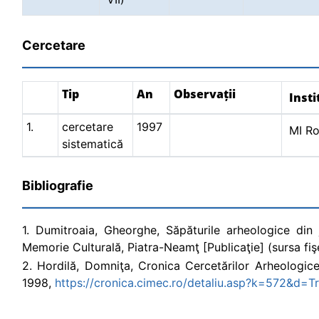
Cercetare
Tip
An
Observații
Insti
1.
cercetare
1997
MI R
sistematică
Bibliografie
1. Dumitroaia, Gheorghe, Săpăturile arheologice din
Memorie Culturală, Piatra-Neamţ [Publicaţie] (sursa fişe
2. Hordilă, Domniţa, Cronica Cercetărilor Arheologic
1998,
https://cronica.cimec.ro/detaliu.asp?k=572&d=T