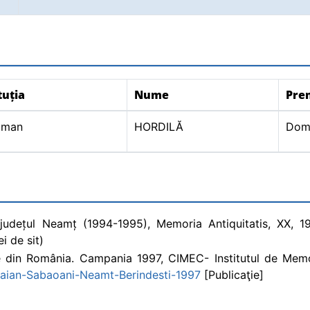
tuția
Nume
Pre
oman
HORDILĂ
Dom
 județul Neamț (1994-1995), Memoria Antiquitatis, XX, 1
i de sit)
e din România. Campania 1997, CIMEC- Institutul de Memor
raian-Sabaoani-Neamt-Berindesti-1997
[Publicaţie]