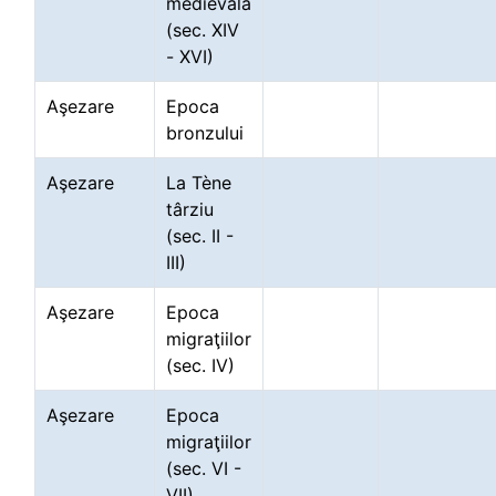
medievală
(sec. XIV
- XVI)
Aşezare
Epoca
bronzului
Aşezare
La Tène
târziu
(sec. II -
III)
Aşezare
Epoca
migraţiilor
(sec. IV)
Aşezare
Epoca
migraţiilor
(sec. VI -
VII)