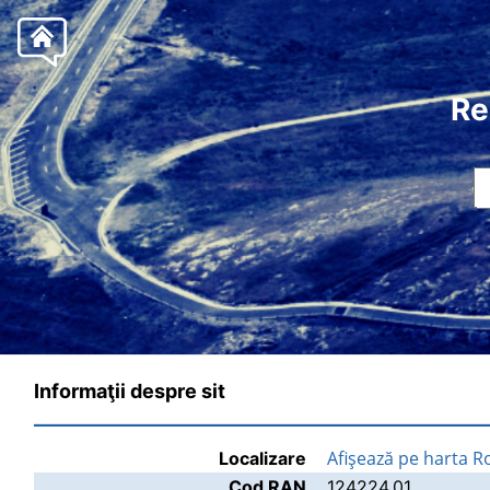
Re
Informaţii despre sit
Afişează pe harta 
Localizare
Cod RAN
124224.01