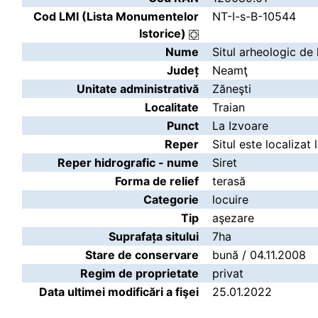
Cod LMI (Lista Monumentelor
NT-I-s-B-10544
Istorice)
Nume
Situl arheologic de 
Județ
Neamţ
Unitate administrativă
Zăneşti
Localitate
Traian
Punct
La Izvoare
Reper
Situl este localizat
Reper hidrografic - nume
Siret
Forma de relief
terasă
Categorie
locuire
Tip
aşezare
Suprafața sitului
7ha
Stare de conservare
bună / 04.11.2008
Regim de proprietate
privat
Data ultimei modificări a fişei
25.01.2022