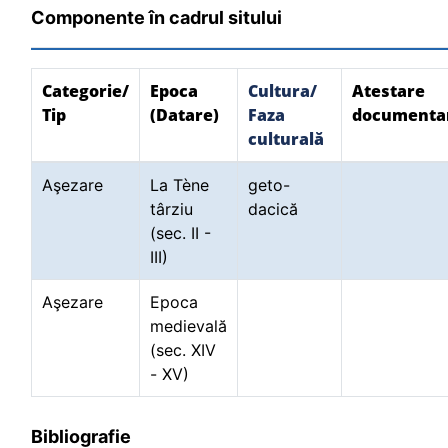
Componente în cadrul sitului
Categorie/
Epoca
Cultura/
Atestare
Tip
(Datare)
Faza
documenta
culturală
Aşezare
La Tène
geto-
târziu
dacică
(sec. II -
III)
Aşezare
Epoca
medievală
(sec. XIV
- XV)
Bibliografie