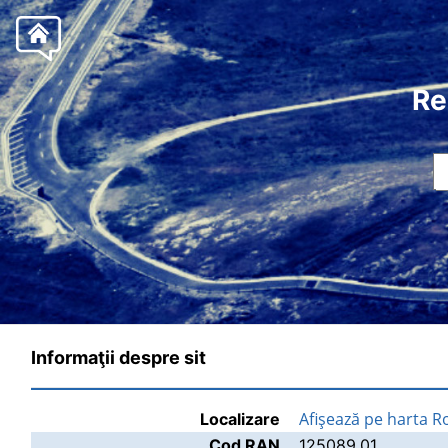
Re
Informaţii despre sit
Afişează pe harta 
Localizare
Cod RAN
125089.01