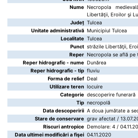
Nume
Necropola medieval
Libertăţii, Eroilor şi L
Județ
Tulcea
Unitate administrativă
Municipiul Tulcea
Localitate
Tulcea
Punct
străzile Libertăţii, Ero
Reper
Necropola se află pe te
Reper hidrografic - nume
Dunărea
Reper hidrografic - tip
fluviu
Forma de relief
Deal
Utilizare teren
locuire
Categorie
descoperire funerară
Tip
necropolă
Data descoperirii
A doua jumătate a sec
Stare de conservare
grav afectat / 13.07.2
Riscuri antropice
Demolare: 4 / 04.11.2
Data ultimei modificări a fişei
04.11.2020