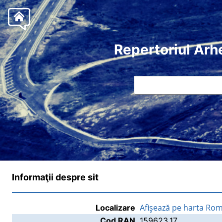
Repertoriul Arh
Informaţii despre sit
Afişează pe harta Rom
Localizare
Cod RAN
159623.17