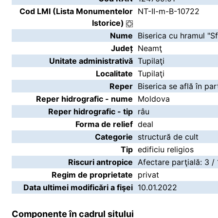
Cod LMI (Lista Monumentelor
NT-II-m-B-10722
Istorice)
Nume
Biserica cu hramul "Sf
Județ
Neamţ
Unitate administrativă
Tupilaţi
Localitate
Tupilaţi
Reper
Biserica se află în par
Reper hidrografic - nume
Moldova
Reper hidrografic - tip
râu
Forma de relief
deal
Categorie
structură de cult
Tip
edificiu religios
Riscuri antropice
Afectare parţială: 3 /
Regim de proprietate
privat
Data ultimei modificări a fişei
10.01.2022
Componente în cadrul sitului