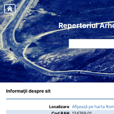
Repertoriul Arh
Informaţii despre sit
Afişează pe harta Rom
Localizare
Cod RAN
124769.01