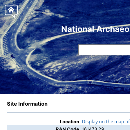
National Archaeo
Site Information
Display on the map o
Location
RAN Code
161473.29