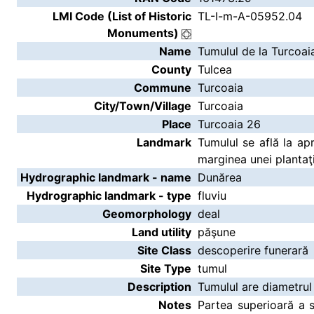
LMI Code (List of Historic
TL-I-m-A-05952.04
Monuments)
Name
Tumulul de la Turcoai
County
Tulcea
Commune
Turcoaia
City/Town/Village
Turcoaia
Place
Turcoaia 26
Landmark
Tumulul se află la a
marginea unei plantaţi
Hydrographic landmark - name
Dunărea
Hydrographic landmark - type
fluviu
Geomorphology
deal
Land utility
păşune
Site Class
descoperire funerară
Site Type
tumul
Description
Tumulul are diametrul
Notes
Partea superioară a si