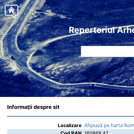
Repertoriul Arh
Informaţii despre sit
Afişează pe harta Rom
Localizare
Cod RAN
160868.47