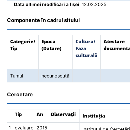
Data ultimei modificări a fişei
12.02.2025
Componente în cadrul sitului
Categorie/
Epoca
Cultura/
Atestare
Tip
(Datare)
Faza
document
culturală
Tumul
necunoscută
Cercetare
Tip
An
Observații
Instituția
1.
evaluare
2015
Institutul de Cercetăr