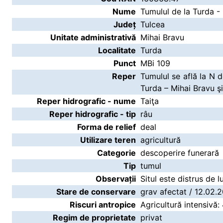
Nume
Tumulul de la Turda -
Județ
Tulcea
Unitate administrativă
Mihai Bravu
Localitate
Turda
Punct
MBi 109
Reper
Tumulul se află la N d
Turda – Mihai Bravu şi 
Reper hidrografic - nume
Taiţa
Reper hidrografic - tip
râu
Forma de relief
deal
Utilizare teren
agricultură
Categorie
descoperire funerară
Tip
tumul
Observații
Situl este distrus de l
Stare de conservare
grav afectat / 12.02.
Riscuri antropice
Agricultură intensivă:
Regim de proprietate
privat