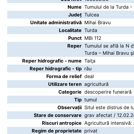
Nume
Tumulul de la Turda -
Județ
Tulcea
Unitate administrativă
Mihai Bravu
Localitate
Turda
Punct
MBi 112
Reper
Tumulul se află la N d
Turda – Mihai Bravu şi 
Reper hidrografic - nume
Taiţa
Reper hidrografic - tip
râu
Forma de relief
deal
Utilizare teren
agricultură
Categorie
descoperire funerară
Tip
tumul
Observații
Situl este distrus de l
Stare de conservare
grav afectat / 12.02.
Riscuri antropice
Agricultură intensivă:
Regim de proprietate
privat