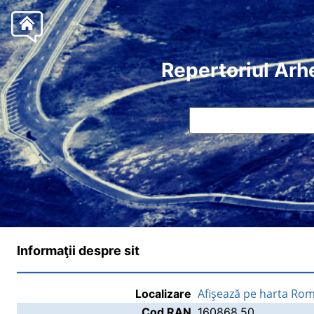
Repertoriul Arh
Informaţii despre sit
Afişează pe harta Rom
Localizare
Cod RAN
160868.50