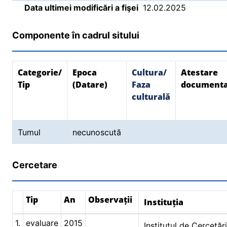
Data ultimei modificări a fişei
12.02.2025
Componente în cadrul sitului
Categorie/
Epoca
Cultura/
Atestare
Tip
(Datare)
Faza
document
culturală
Tumul
necunoscută
Cercetare
Tip
An
Observații
Instituția
1.
evaluare
2015
Institutul de Cercetăr