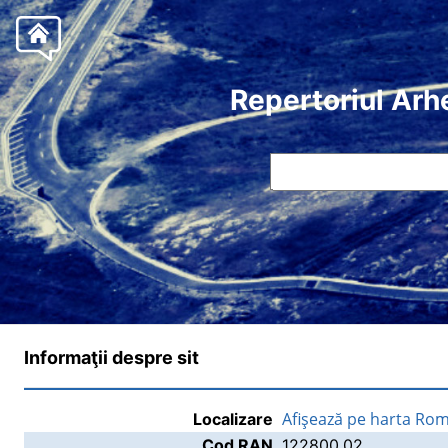
Repertoriul Arh
Informaţii despre sit
Afişează pe harta Rom
Localizare
Cod RAN
122800.02