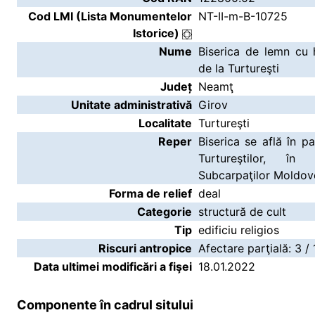
Cod LMI (Lista Monumentelor
NT-II-m-B-10725
Istorice)
Nume
Biserica de lemn cu 
de la Turtureşti
Județ
Neamţ
Unitate administrativă
Girov
Localitate
Turtureşti
Reper
Biserica se află în pa
Turtureştilor, în
Subcarpaţilor Moldove
Forma de relief
deal
Categorie
structură de cult
Tip
edificiu religios
Riscuri antropice
Afectare parţială: 3 /
Data ultimei modificări a fişei
18.01.2022
Componente în cadrul sitului