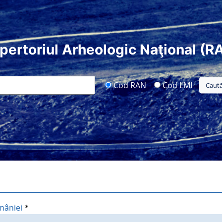
pertoriul Arheologic Naţional (R
Cod RAN
Cod LMI
mâniei
*