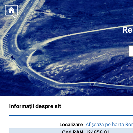
Re
Informaţii despre sit
Afişează pe harta Ro
Localizare
Cod RAN
124858.01