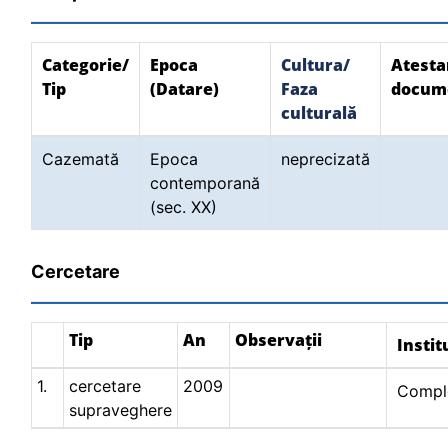
Categorie/
Epoca
Cultura/
Atesta
Tip
(Datare)
Faza
docum
culturală
Cazemată
Epoca
neprecizată
contemporană
(sec. XX)
Cercetare
Tip
An
Observații
Instit
1.
cercetare
2009
Comple
supraveghere