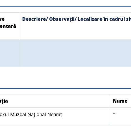
re
Descriere/ Observații/ Localizare în cadrul si
entară
uția
Nume
xul Muzeal Național Neamț
*