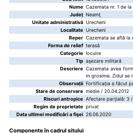
Nume
Cazemata nr. 1 de la
Județ
Neamţ
Unitate administrativă
Urecheni
Localitate
Urecheni
Reper
Cazemata se află la 
Forma de relief
terasă
Categorie
locuire
Tip
aşezare militară
Descriere
Cazemata avea formă 
m grosime. Zidul se m
Observații
Fortificaţia a făcut 
Stare de conservare
medie / 20.04.2012
Riscuri antropice
Afectare parţială: 3 
Regim de proprietate
privat
Data ultimei modificări a fişei
26.06.2020
Componente în cadrul sitului