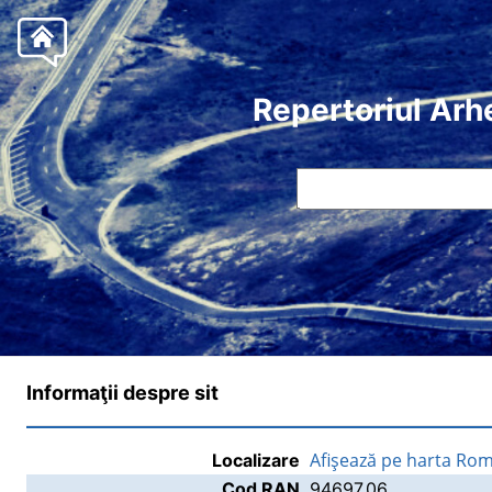
Repertoriul Arh
Informaţii despre sit
Afişează pe harta Rom
Localizare
Cod RAN
94697.06