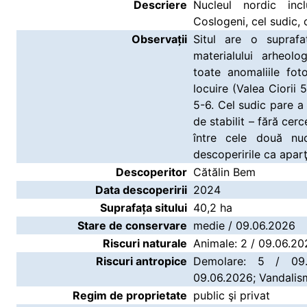
Descriere
Nucleul nordic in
Coslogeni, cel sudic, 
Observații
Situl are o supraf
materialului arheolo
toate anomaliile fot
locuire (Valea Ciorii 5
5-6. Cel sudic pare a 
de stabilit – fără cerc
între cele două nu
descoperirile ca aparţ
Descoperitor
Cătălin Bem
Data descoperirii
2024
Suprafața sitului
40,2 ha
Stare de conservare
medie / 09.06.2026
Riscuri naturale
Animale: 2 / 09.06.2
Riscuri antropice
Demolare: 5 / 09.
09.06.2026; Vandalis
Regim de proprietate
public şi privat