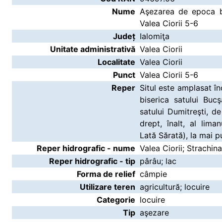
Nume
Aşezarea de epoca br
Valea Ciorii 5-6
Județ
Ialomiţa
Unitate administrativă
Valea Ciorii
Localitate
Valea Ciorii
Punct
Valea Ciorii 5-6
Reper
Situl este amplasat î
biserica satului Buc
satului Dumitreşti, 
drept, înalt, al liman
Lată Sărată), la mai p
Reper hidrografic - nume
Valea Ciorii; Strachina
Reper hidrografic - tip
pârâu; lac
Forma de relief
câmpie
Utilizare teren
agricultură; locuire
Categorie
locuire
Tip
aşezare