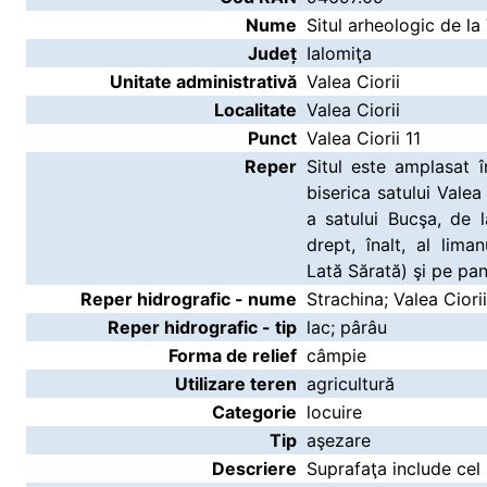
Nume
Situl arheologic de la 
Județ
Ialomiţa
Unitate administrativă
Valea Ciorii
Localitate
Valea Ciorii
Punct
Valea Ciorii 11
Reper
Situl este amplasat
biserica satului Valea
a satului Bucşa, de
drept, înalt, al liman
Lată Sărată) şi pe pan
Reper hidrografic - nume
Strachina; Valea Ciorii
Reper hidrografic - tip
lac; pârâu
Forma de relief
câmpie
Utilizare teren
agricultură
Categorie
locuire
Tip
aşezare
Descriere
Suprafaţa include cel