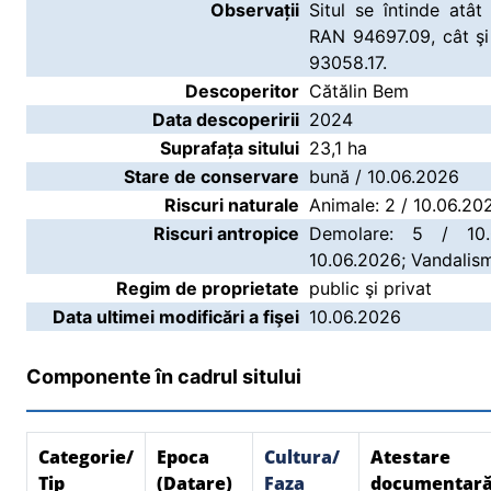
Observații
Situl se întinde atâ
RAN 94697.09, cât ş
93058.17.
Descoperitor
Cătălin Bem
Data descoperirii
2024
Suprafața sitului
23,1 ha
Stare de conservare
bună / 10.06.2026
Riscuri naturale
Animale: 2 / 10.06.20
Riscuri antropice
Demolare: 5 / 10.
10.06.2026; Vandalism
Regim de proprietate
public şi privat
Data ultimei modificări a fişei
10.06.2026
Componente în cadrul sitului
Categorie/
Epoca
Cultura/
Atestare
Tip
(Datare)
Faza
documentar