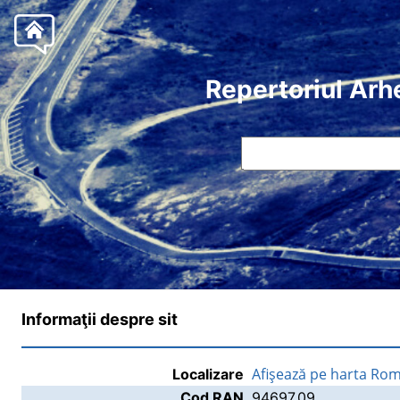
Repertoriul Arh
Informaţii despre sit
Afişează pe harta Rom
Localizare
Cod RAN
94697.09