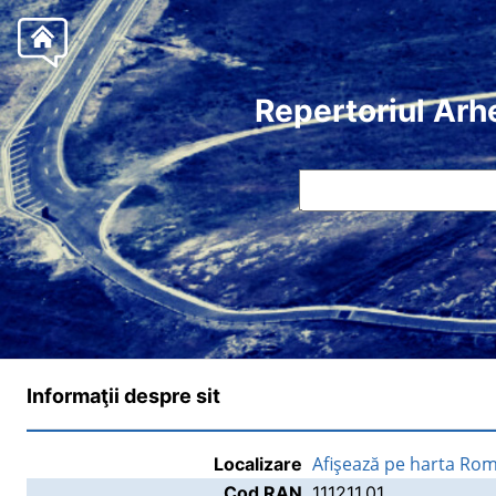
Repertoriul Arh
Informaţii despre sit
Afişează pe harta Rom
Localizare
Cod RAN
111211.01