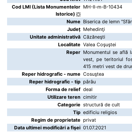
Cod LMI (Lista Monumentelor
MH-II-m-B-10434
Istorice)
Nume
Biserica de lemn "Sfân
Județ
Mehedinţi
Unitate administrativă
Căzăneşti
Localitate
Valea Coşuştei
Reper
Monumentul se află la
vest, pe teritoriul f
415 metri vest de dru
Reper hidrografic - nume
Cosuştea
Reper hidrografic - tip
pârâu
Forma de relief
deal
Utilizare teren
cimitir
Categorie
structură de cult
Tip
edificiu religios
Regim de proprietate
privat
Data ultimei modificări a fişei
01.07.2021