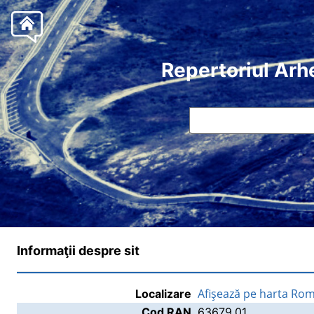
Repertoriul Arh
Informaţii despre sit
Afişează pe harta Rom
Localizare
Cod RAN
63679.01