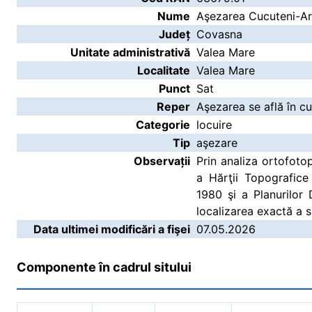
Nume
Aşezarea Cucuteni-Ari
Județ
Covasna
Unitate administrativă
Valea Mare
Localitate
Valea Mare
Punct
Sat
Reper
Aşezarea se află în cup
Categorie
locuire
Tip
aşezare
Observații
Prin analiza ortofotop
a Hărţii Topografice
1980 şi a Planurilor
localizarea exactă a s
Data ultimei modificări a fişei
07.05.2026
Componente în cadrul sitului