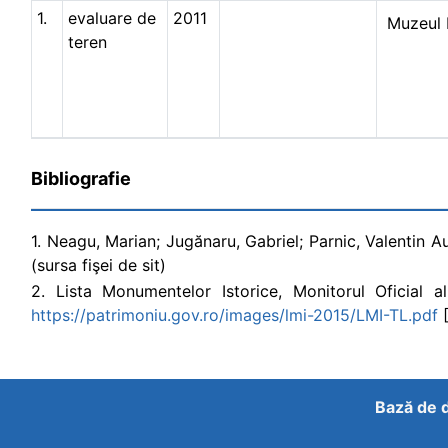
1.
evaluare de
2011
Muzeul 
teren
Bibliografie
1. Neagu, Marian; Jugănaru, Gabriel; Parnic, Valentin 
(sursa fişei de sit)
2. Lista Monumentelor Istorice, Monitorul Oficial al
https://patrimoniu.gov.ro/images/lmi-2015/LMI-TL.pdf
[
Bază de d