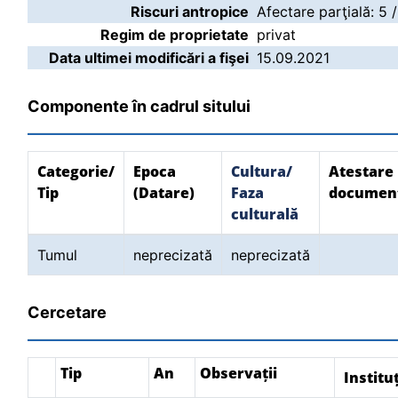
Riscuri antropice
Afectare parţială: 5 
Regim de proprietate
privat
Data ultimei modificări a fişei
15.09.2021
Componente în cadrul sitului
Categorie/
Epoca
Cultura/
Atestare
Tip
(Datare)
Faza
documen
culturală
Tumul
neprecizată
neprecizată
Cercetare
Tip
An
Observații
Institu