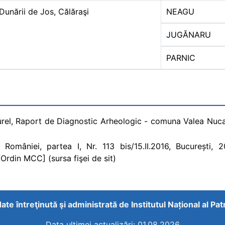
Dunării de Jos, Călăraşi
NEAGU
JUGĂNARU
PARNIC
Aurel, Raport de Diagnostic Arheologic - comuna Valea Nuca
 României, partea I, Nr. 113 bis/15.II.2016, București, 
Ordin MCC] (sursa fişei de sit)
ate întreţinută şi administrată de
Institutul Național al Pa
Data ultimei actualizări: 01.08.2026