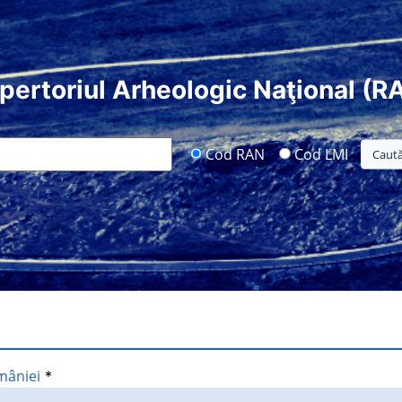
pertoriul Arheologic Naţional (R
Cod RAN
Cod LMI
mâniei
*