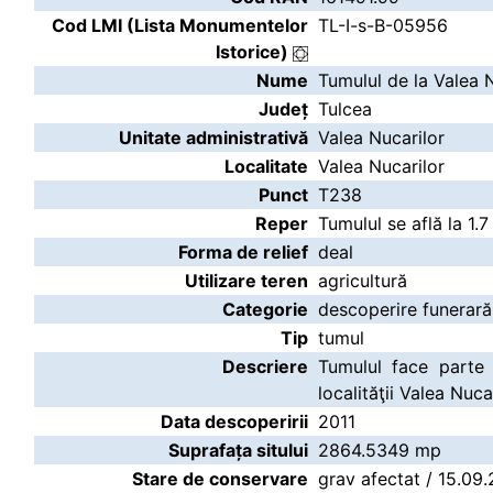
Cod LMI (Lista Monumentelor
TL-I-s-B-05956
Istorice)
Nume
Tumulul de la Valea 
Județ
Tulcea
Unitate administrativă
Valea Nucarilor
Localitate
Valea Nucarilor
Punct
T238
Reper
Tumulul se află la 1.
Forma de relief
deal
Utilizare teren
agricultură
Categorie
descoperire funerară
Tip
tumul
Descriere
Tumulul face parte 
localităţii Valea Nuca
Data descoperirii
2011
Suprafața sitului
2864.5349 mp
Stare de conservare
grav afectat / 15.09