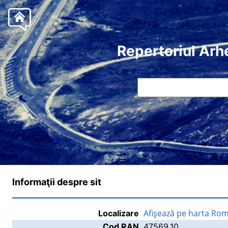
Repertoriul Arh
Informaţii despre sit
Afişează pe harta Rom
Localizare
Cod RAN
47569.10