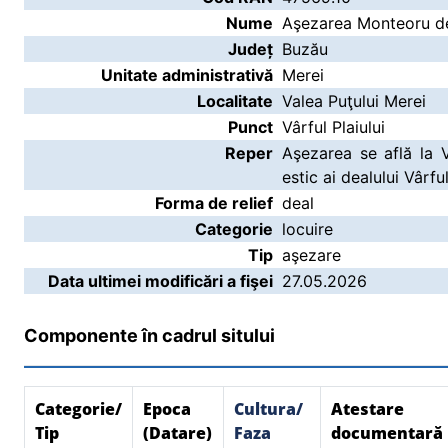
Nume
Aşezarea Monteoru de l
Județ
Buzău
Unitate administrativă
Merei
Localitate
Valea Puţului Merei
Punct
Vârful Plaiului
Reper
Aşezarea se află la V
estic ai dealului Vârful
Forma de relief
deal
Categorie
locuire
Tip
aşezare
Data ultimei modificări a fişei
27.05.2026
Componente în cadrul sitului
Categorie/
Epoca
Cultura/
Atestare
Tip
(Datare)
Faza
documentară