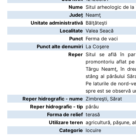
Nume
Situl arheologic de l
Județ
Neamţ
Unitate administrativă
Bălţăteşti
Localitate
Valea Seacă
Punct
Ferma de vaci
Punct alte denumiri
La Coşere
Reper
Situl se află în pa
promontoriu aflat pe 
Târgu Neamţ, în drea
stâng al pârâului Săr
Pe laturile de nord-ve
spre est se observă u
Reper hidrografic - nume
Zimbreşti, Sărat
Reper hidrografic - tip
pârâu
Forma de relief
terasă
Utilizare teren
agricultură, păşune, al
Categorie
locuire