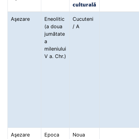
culturală
Aşezare
Eneolitic
Cucuteni
(a doua
/ A
jumătate
a
mileniului
V a. Chr.)
Aşezare
Epoca
Noua