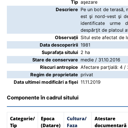
Tip
aşezare
Descriere
Pe un bot de terasă, 
est şi nord-vest şi d
identificate urme d
despărţit de platoul a
Observații
Situl este afectat de l
Data descoperirii
1981
Suprafața sitului
2 ha
Stare de conservare
medie / 31.10.2016
Riscuri antropice
Afectare parţială: 4 /
Regim de proprietate
privat
Data ultimei modificări a fişei
11.11.2019
Componente în cadrul sitului
Categorie/
Epoca
Cultura/
Atestare
Tip
(Datare)
Faza
documentară