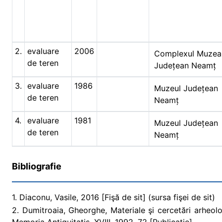
2.
evaluare
2006
Complexul Muzea
de teren
Județean Neamț
3.
evaluare
1986
Muzeul Județean
de teren
Neamț
4.
evaluare
1981
Muzeul Județean
de teren
Neamț
Bibliografie
1. Diaconu, Vasile, 2016 [Fişă de sit] (sursa fişei de sit)
2. Dumitroaia, Gheorghe, Materiale şi cercetări arheol