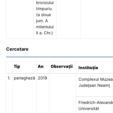
bronzului
timpuriu
(a doua
jum. A
mileniului
II a. Chr.)
Cercetare
Tip
An
Observații
Instituția
1.
periegheză
2019
Complexul Muzea
Judeţean Neamţ
Friedrich-Alexand
Universität