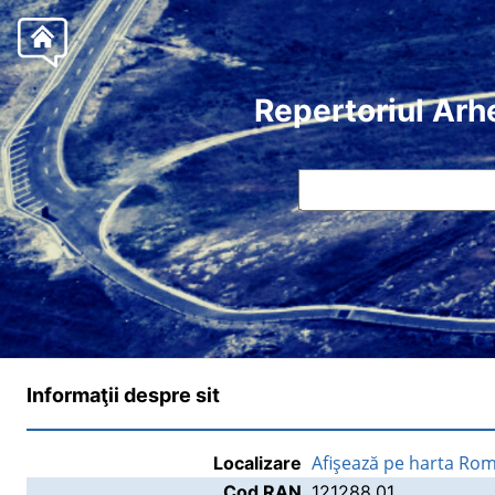
Repertoriul Arh
Informaţii despre sit
Afişează pe harta Rom
Localizare
Cod RAN
121288.01