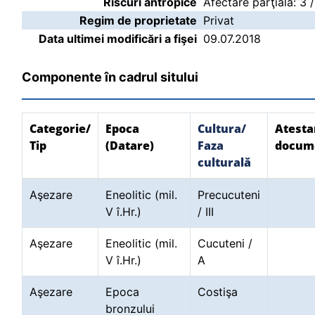
Riscuri antropice
Afectare parţială: 3 
Regim de proprietate
Privat
Data ultimei modificări a fişei
09.07.2018
Componente în cadrul sitului
Categorie/
Epoca
Cultura/
Atesta
Tip
(Datare)
Faza
docum
culturală
Aşezare
Eneolitic (mil.
Precucuteni
V î.Hr.)
/ III
Aşezare
Eneolitic (mil.
Cucuteni /
V î.Hr.)
A
Aşezare
Epoca
Costişa
bronzului