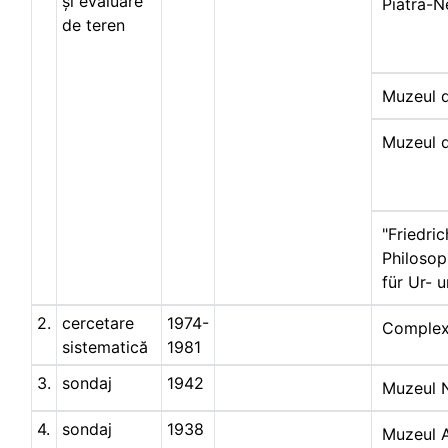
și evaluare
Piatra-
de teren
Muzeul d
Muzeul d
"Friedri
Philosop
für Ur- 
2.
cercetare
1974-
Complex
sistematică
1981
3.
sondaj
1942
Muzeul N
4.
sondaj
1938
Muzeul A