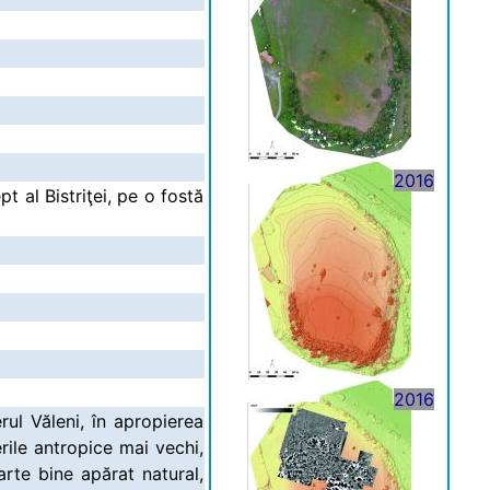
2016
t al Bistriţei, pe o fostă
2016
rul Văleni, în apropierea
rile antropice mai vechi,
arte bine apărat natural,