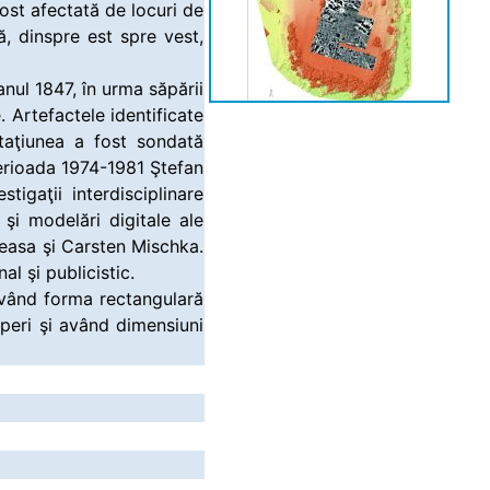
fost afectată de locuri de
, dinspre est spre vest,
anul 1847, în urma săpării
 Artefactele identificate
Staţiunea a fost sondată
perioada 1974-1981 Ştefan
tigaţii interdisciplinare
şi modelări digitale ale
teasa şi Carsten Mischka.
l şi publicistic.
 având forma rectangulară
peri şi având dimensiuni