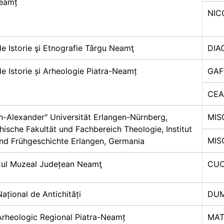
Neamț
NIC
e Istorie şi Etnografie Târgu Neamţ
DIA
e Istorie și Arheologie Piatra-Neamț
GAF
CE
ch-Alexander" Universität Erlangen-Nürnberg,
MIS
hische Fakultät und Fachbereich Theologie, Institut
MIS
und Frühgeschichte Erlangen, Germania
ul Muzeal Județean Neamţ
CU
ațional de Antichități
DUM
rheologic Regional Piatra-Neamț
MAT