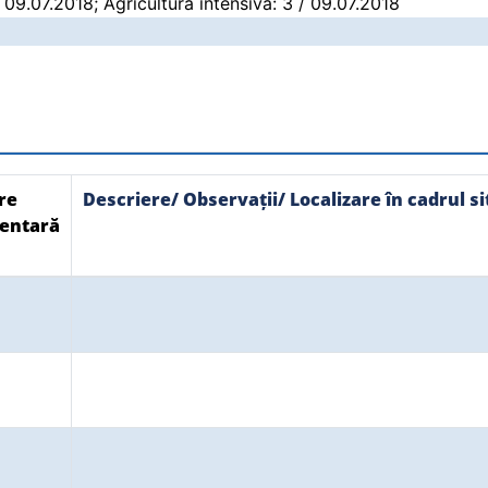
/ 09.07.2018; Agricultură intensivă: 3 / 09.07.2018
re
Descriere/ Observații/ Localizare în cadrul si
entară