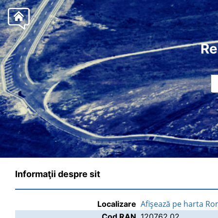
Re
Informaţii despre sit
Afişează pe harta Ro
Localizare
Cod RAN
120762.02