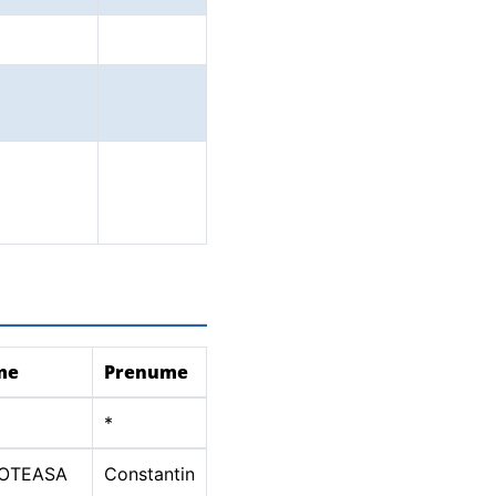
me
Prenume
*
OTEASA
Constantin