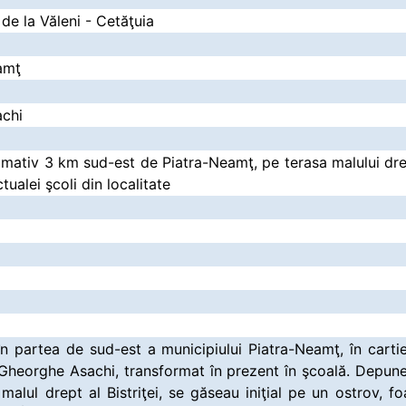
de la Văleni - Cetăţuia
amţ
chi
ximativ 3 km sud-est de Piatra-Neamţ, pe terasa malului drep
ctualei şcoli din localitate
în partea de sud-est a municipiului Piatra-Neamţ, în cartie
i Gheorghe Asachi, transformat în prezent în şcoală. Depune
malul drept al Bistriţei, se găseau iniţial pe un ostrov, fo