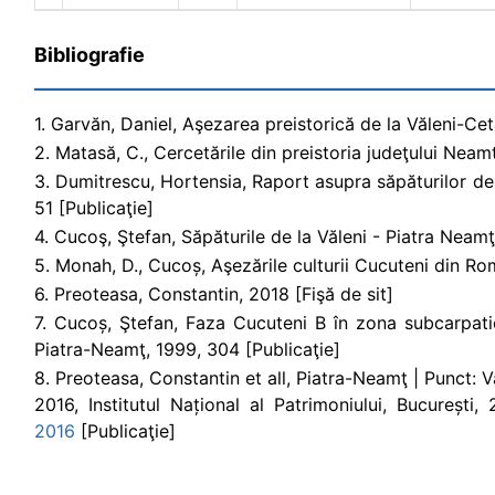
Bibliografie
1. Garvăn, Daniel, Aşezarea preistorică de la Văleni-Cetăţ
2. Matasă, C., Cercetările din preistoria judeţului Neam
3. Dumitrescu, Hortensia, Raport asupra săpăturilor de la
51 [Publicaţie]
4. Cucoş, Ştefan, Săpăturile de la Văleni - Piatra Neamţ
5. Monah, D., Cucoș, Aşezările culturii Cucuteni din Rom
6. Preoteasa, Constantin, 2018 [Fişă de sit]
7. Cucoș, Ştefan, Faza Cucuteni B în zona subcarpatic
Piatra-Neamţ, 1999, 304 [Publicaţie]
8. Preoteasa, Constantin et all, Piatra-Neamţ | Punct: 
2016, Institutul Național al Patrimoniului, București,
2016
[Publicaţie]