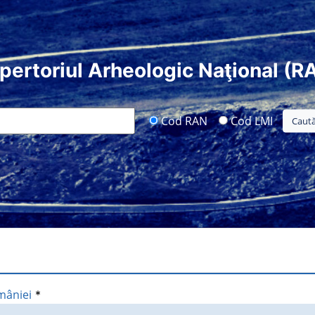
pertoriul Arheologic Naţional (R
Cod RAN
Cod LMI
mâniei
*