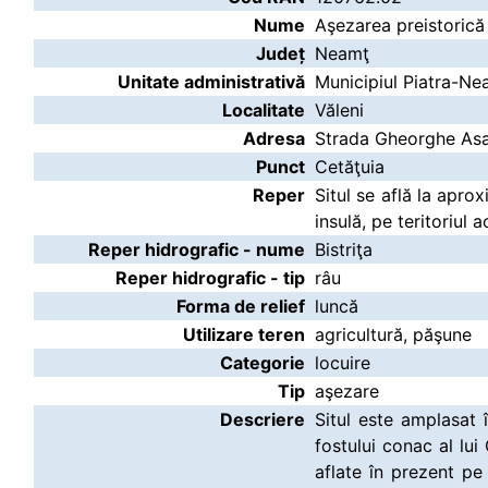
Nume
Aşezarea preistorică 
Județ
Neamţ
Unitate administrativă
Municipiul Piatra-Ne
Localitate
Văleni
Adresa
Strada Gheorghe Asa
Punct
Cetăţuia
Reper
Situl se află la apro
insulă, pe teritoriul a
Reper hidrografic - nume
Bistriţa
Reper hidrografic - tip
râu
Forma de relief
luncă
Utilizare teren
agricultură, păşune
Categorie
locuire
Tip
aşezare
Descriere
Situl este amplasat 
fostului conac al lu
aflate în prezent pe 