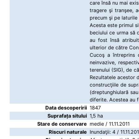
care însă nu mai exis
tragere şi tranşee, 
precum şi pe laturile 
Acesta este primul si
beciului ce urma să d
au fost însă atribu
ulterior de către Co
Cucoş a întreprins c
neinvazive, respecti
terenului (SIG), de c
Rezultatele acestor d
construcţiile de supr
(dreptunghiulară sau
diferite. Acestea au f
Data descoperirii
1847
Suprafața sitului
1,5 ha
Stare de conservare
medie / 11.11.2011
Riscuri naturale
Inundaţii: 4 / 11.11.2