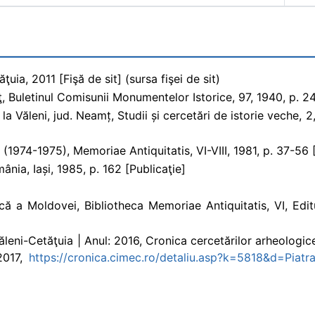
uia, 2011 [Fişă de sit] (sursa fişei de sit)
ţ, Buletinul Comisunii Monumentelor Istorice, 97, 1940, p. 2
 Văleni, jud. Neamț, Studii și cercetări de istorie veche, 2, 
 (1974-1975), Memoriae Antiquitatis, VI-VIII, 1981, p. 37-56 
ânia, Iași, 1985, p. 162 [Publicaţie]
ă a Moldovei, Bibliotheca Memoriae Antiquitatis, VI, Edit
Văleni-Cetăţuia | Anul: 2016, Cronica cercetărilor arheolog
 2017,
https://cronica.cimec.ro/detaliu.asp?k=5818&d=Piatr