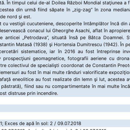
tă. În timpul celui de-al Doilea Război Mondial staţiunea a 
acestea din urmă fiind săpate în „zig-zag” în zona mediană
de nord şi est.
t cu vestigii cucuteniene, descoperite întâmplător încă din 
eservească conacul lui Gheorghe Asachi, aflat în apropiere.
ite anticei „Petrodava”, situată însă pe Bâtca Doamnei. 
nstantin Matasă (1938) şi Hortensia Dumitrescu (1942). În 
ercetări sistematice, iar în 2016 au fost întreprinse inves
v prospecţiuni geomagnetice, fotografii aeriene cu drona 
ătre colectivul de specialişti coordonat de Constantin Preo
emersuri au fost în mai multe rânduri valorificate expoziţiona
afaţă eneolitice au fost realizate din lemn şi lut, acestea
 păstrată), fiind sau nu compartimentate în mai multe încă
ost distruse prin incendire.
011; Exces de apă în sol: 2 / 09.07.2018