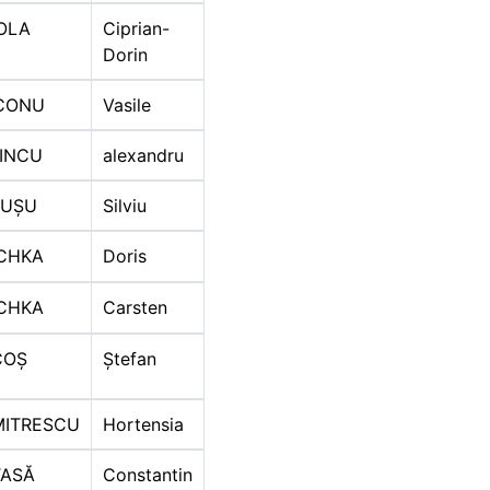
OLA
Ciprian-
Dorin
CONU
Vasile
INCU
alexandru
AUȘU
Silviu
CHKA
Doris
CHKA
Carsten
COȘ
Ștefan
ITRESCU
Hortensia
ASĂ
Constantin