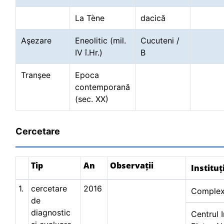
La Tène
dacică
Aşezare
Eneolitic (mil.
Cucuteni /
IV î.Hr.)
B
Tranşee
Epoca
contemporană
(sec. XX)
Cercetare
Tip
An
Observații
Instituț
1.
cercetare
2016
Complex
de
diagnostic
Centrul 