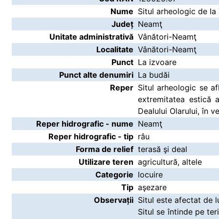
Nume
Situl arheologic de l
Județ
Neamţ
Unitate administrativă
Vânători-Neamţ
Localitate
Vânători-Neamţ
Punct
La izvoare
Punct alte denumiri
La budăi
Reper
Situl arheologic se af
extremitatea estică 
Dealului Olarului, în 
Reper hidrografic - nume
Neamţ
Reper hidrografic - tip
râu
Forma de relief
terasă şi deal
Utilizare teren
agricultură, altele
Categorie
locuire
Tip
aşezare
Observații
Situl este afectat de l
Situl se întinde pe ter