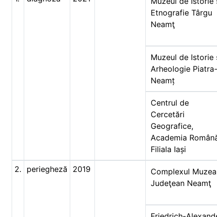
Muzeul de Istorie 
Etnografie Târgu
Neamţ
Muzeul de Istorie 
Arheologie Piatra
Neamț
Centrul de
Cercetări
Geografice,
Academia Română
Filiala Iași
2.
periegheză
2019
Complexul Muzea
Judeţean Neamţ
Friedrich-Alexand