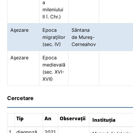
a
mileniului
II î. Chr.)
Aşezare
Epoca
Sântana
migraţiilor
de Mureş-
(sec. IV)
Cerneahov
Aşezare
Epoca
medievală
(sec. XVI-
XVII)
Cercetare
Tip
An
Observații
Instituția
1.
diagnoză
2021