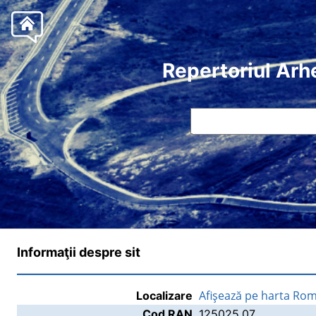
Repertoriul Arh
Informaţii despre sit
Afişează pe harta Rom
Localizare
Cod RAN
125025.07