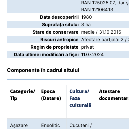
RAN 125025.07, dar ş
RAN 121064.13.
Data descoperirii
1980
Suprafața sitului
3 ha
Stare de conservare
medie / 31.10.2016
Riscuri antropice
Afectare parţială: 2 /
Regim de proprietate
privat
Data ultimei modificări a fişei
11.07.2024
Componente în cadrul sitului
Categorie/
Epoca
Cultura/
Atestare
Tip
(Datare)
Faza
documentar
culturală
Aşezare
Eneolitic
Cucuteni /