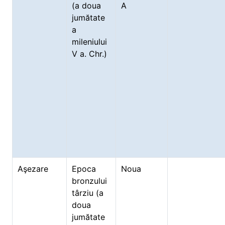
(a doua
A
jumătate
a
mileniului
V a. Chr.)
Aşezare
Epoca
Noua
bronzului
târziu (a
doua
jumătate