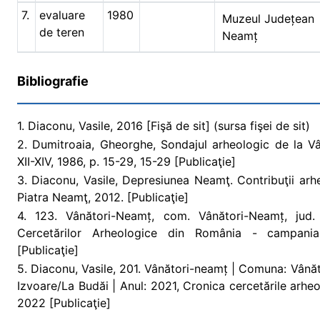
7.
evaluare
1980
Muzeul Județean
de teren
Neamț
Bibliografie
1. Diaconu, Vasile, 2016 [Fişă de sit] (sursa fişei de sit)
2. Dumitroaia, Gheorghe, Sondajul arheologic de la Vâ
XII-XIV, 1986, p. 15-29, 15-29 [Publicaţie]
3. Diaconu, Vasile, Depresiunea Neamţ. Contribuţii arh
Piatra Neamţ, 2012. [Publicaţie]
4. 123. Vânători-Neamț, com. Vânători-Neamț, jud
Cercetărilor Arheologice din România - campania
[Publicaţie]
5. Diaconu, Vasile, 201. Vânători-neamț | Comuna: Vână
Izvoare/La Budăi | Anul: 2021, Cronica cercetările arh
2022 [Publicaţie]