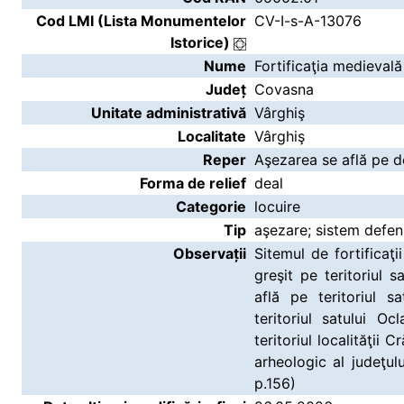
Cod LMI (Lista Monumentelor
CV-I-s-A-13076
Istorice)
Nume
Fortificaţia medievală
Județ
Covasna
Unitate administrativă
Vârghiş
Localitate
Vârghiş
Reper
Aşezarea se află pe d
Forma de relief
deal
Categorie
locuire
Tip
aşezare; sistem defen
Observații
Sitemul de fortificaţi
greşit pe teritoriul s
află pe teritoriul s
teritoriul satului O
teritoriul localităţii 
arheologic al judeţu
p.156)