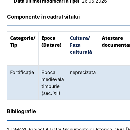
Data ultimei modificări a fişei
26.05.2026
Componente în cadrul sitului
Categorie/
Epoca
Cultura/
Atestare
Tip
(Datare)
Faza
documenta
culturală
Fortificaţie
Epoca
neprecizată
medievală
timpurie
(sec. XII)
Bibliografie
1. DMASI, Proiectul Listei Monumentelor Istorice, 1991 [Pr