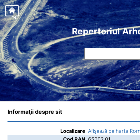
Repertoriul Arh
Informaţii despre sit
Afişează pe harta Rom
Localizare
Cod RAN
65002.01