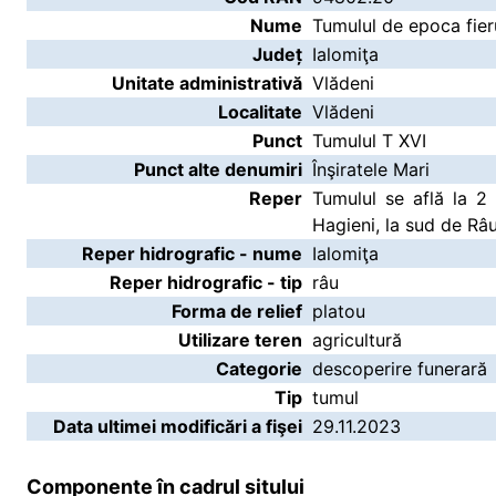
Nume
Tumulul de epoca fieru
Județ
Ialomiţa
Unitate administrativă
Vlădeni
Localitate
Vlădeni
Punct
Tumulul T XVI
Punct alte denumiri
Înşiratele Mari
Reper
Tumulul se află la 2
Hagieni, la sud de Râu
Reper hidrografic - nume
Ialomiţa
Reper hidrografic - tip
râu
Forma de relief
platou
Utilizare teren
agricultură
Categorie
descoperire funerară
Tip
tumul
Data ultimei modificări a fişei
29.11.2023
Componente în cadrul sitului