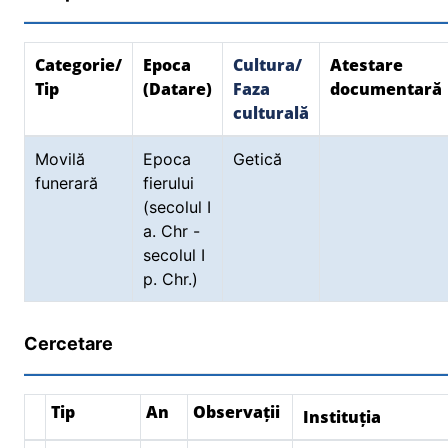
Categorie/
Epoca
Cultura/
Atestare
Tip
(Datare)
Faza
documentară
culturală
Movilă
Epoca
Getică
funerară
fierului
(secolul I
a. Chr -
secolul I
p. Chr.)
Cercetare
Tip
An
Observații
Instituția