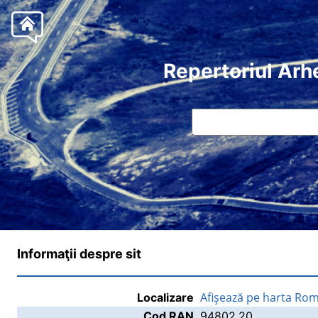
Repertoriul Arh
Informaţii despre sit
Afişează pe harta Rom
Localizare
Cod RAN
94802.20