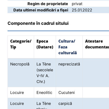
Regim de proprietate
privat
Data ultimei modificări a fişei
25.01.2022
Componente în cadrul sitului
Categorie/
Epoca
Cultura/
Atestare
Tip
(Datare)
Faza
documenta
culturală
Necropolă
La Tène
neprecizată
(secolele
V-IV A.
Chr.)
Locuire
Eneolitic
Cucuteni
Locuire
La Tène
carpică