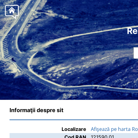
Re
Informaţii despre sit
Afişează pe harta R
Localizare
Cod RAN
121590.01