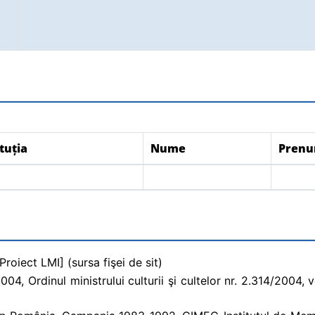
tuția
Nume
Pren
roiect LMI] (sursa fişei de sit)
, Ordinul ministrului culturii şi cultelor nr. 2.314/2004, vol