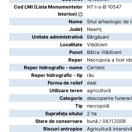
Cod LMI (Lista Monumentelor
NT-I-s-B-10547
Istorice)
Nume
Situl arheologic de 
Județ
Neamţ
Unitate administrativă
Bârgăuani
Localitate
Vlădiceni
Punct
Bâtca Vlădiceni
Reper
Necropola a fost ide
Reper hidrografic - nume
Certieni
Reper hidrografic - tip
râu
Forma de relief
deal
Utilizare teren
agricultură
Categorie
descoperire funerar
Tip
necropolă
Suprafața sitului
2 ha
Stare de conservare
bună / 04.11.2008
Riscuri antropice
Agricultură intensiv