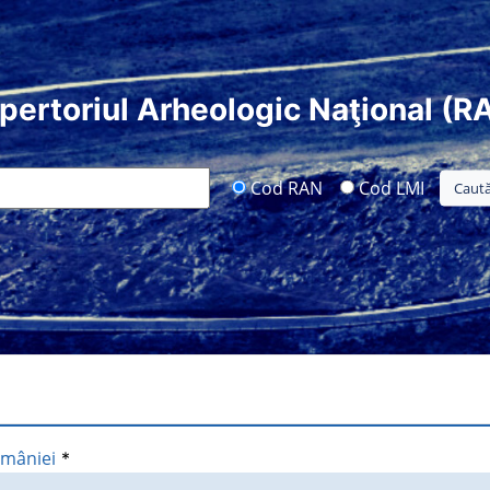
pertoriul Arheologic Naţional (R
Cod RAN
Cod LMI
omâniei
*