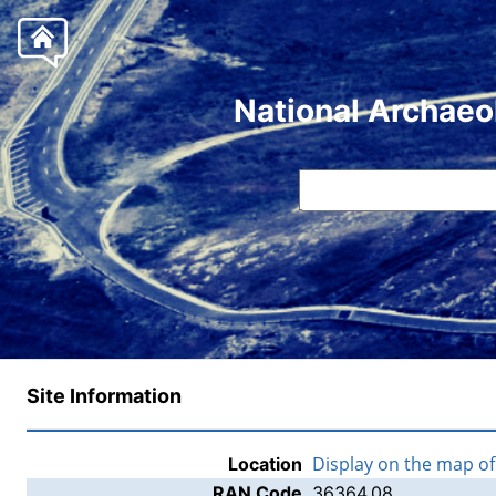
National Archaeo
Site Information
Display on the map o
Location
RAN Code
36364.08