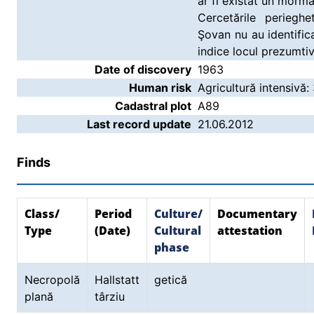
ar fi existat un mormâ
Cercetările perieghe
Şovan nu au identifica
indice locul prezumti
Date of discovery
1963
Human risk
Agricultură intensivă:
Cadastral plot
A89
Last record update
21.06.2012
Finds
Class/
Period
Culture/
Documentary
Type
(Date)
Cultural
attestation
phase
Necropolă
Hallstatt
getică
plană
târziu