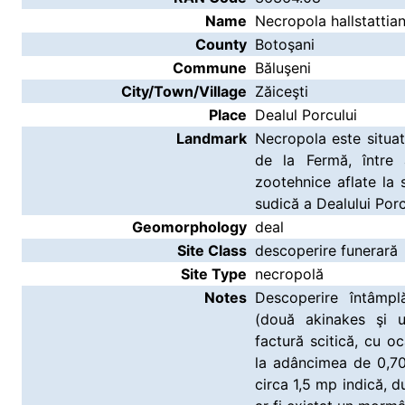
Name
Necropola hallstattian
County
Botoşani
Commune
Băluşeni
City/Town/Village
Zăiceşti
Place
Dealul Porcului
Landmark
Necropola este situa
de la Fermă, între 
zootehnice aflate la 
sudică a Dealului Porc
Geomorphology
deal
Site Class
descoperire funerară
Site Type
necropolă
Notes
Descoperire întâmp
(două akinakes şi u
factură scitică, cu oc
la adâncimea de 0,70
circa 1,5 mp indică, d