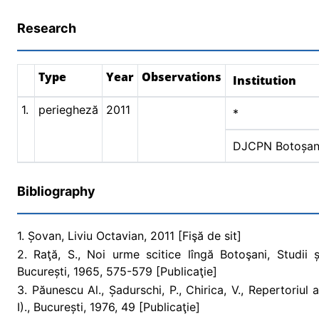
Research
Type
Year
Observations
Institution
1.
periegheză
2011
*
DJCPN Botoșan
Bibliography
1. Șovan, Liviu Octavian, 2011 [Fişă de sit]
2. Raţă, S., Noi urme scitice lîngă Botoşani, Studii ș
București, 1965, 575-579 [Publicaţie]
3. Păunescu Al., Șadurschi, P., Chirica, V., Repertoriul 
I)., București, 1976, 49 [Publicaţie]