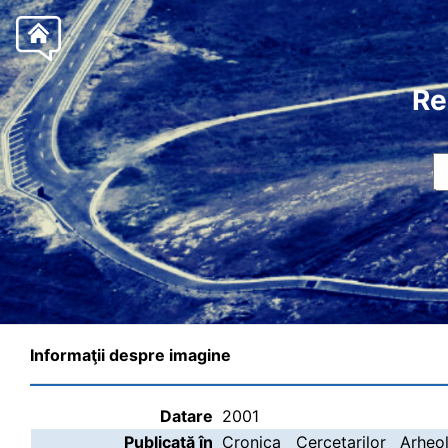
Re
Informaţii despre imagine
Datare
2001
Publicată în
Cronica Cercetarilor Arheo