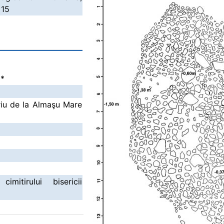
 15
i
*
riu de la Almaşu Mare
mitirului bisericii