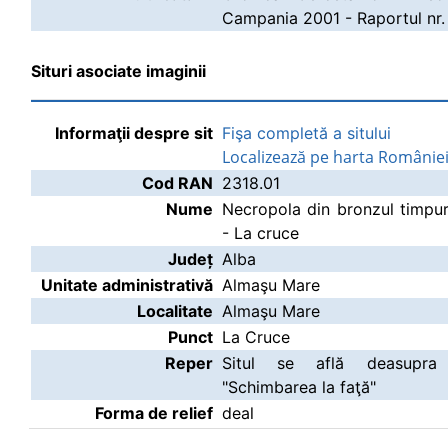
Campania 2001 - Raportul nr.
Situri asociate imaginii
Informaţii despre sit
Fişa completă a sitului
Localizează pe harta Românie
Cod RAN
2318.01
Nume
Necropola din bronzul timpu
- La cruce
Județ
Alba
Unitate administrativă
Almaşu Mare
Localitate
Almaşu Mare
Punct
La Cruce
Reper
Situl se află deasupra ci
"Schimbarea la faţă"
Forma de relief
deal