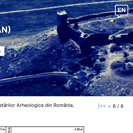
AN)
etărilor Arheologice din România,
|<<
<
6 / 6