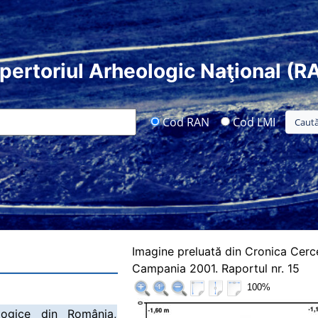
pertoriul Arheologic Naţional (R
Cod RAN
Cod LMI
Imagine preluată din Cronica Cerc
Campania 2001. Raportul nr. 15
100%
logice din România,