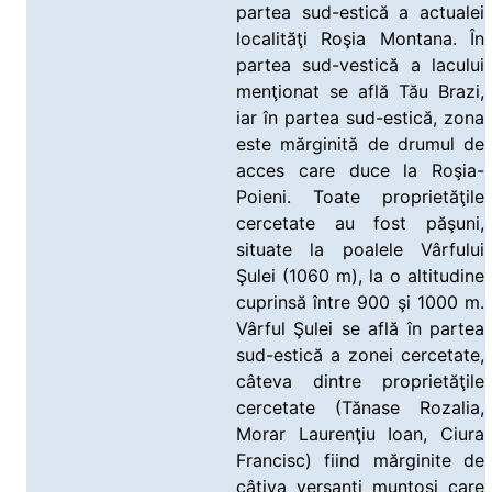
partea sud-estică a actualei
localităţi Roşia Montana. În
partea sud-vestică a lacului
menţionat se află Tău Brazi,
iar în partea sud-estică, zona
este mărginită de drumul de
acces care duce la Roşia-
Poieni. Toate proprietăţile
cercetate au fost păşuni,
situate la poalele Vârfului
Şulei (1060 m), la o altitudine
cuprinsă între 900 şi 1000 m.
Vârful Şulei se află în partea
sud-estică a zonei cercetate,
câteva dintre proprietăţile
cercetate (Tănase Rozalia,
Morar Laurenţiu Ioan, Ciura
Francisc) fiind mărginite de
câţiva versanţi muntoşi care