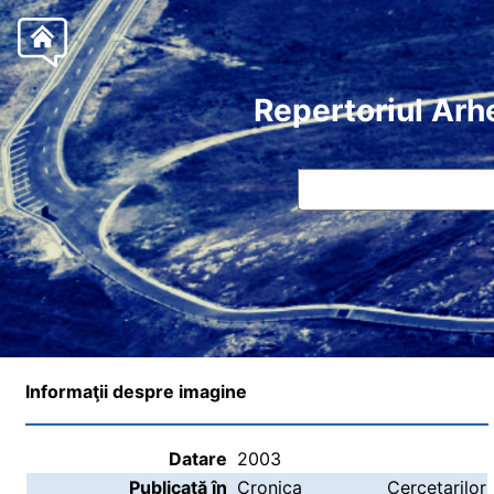
Repertoriul Arh
Informaţii despre imagine
Datare
2003
Publicată în
Cronica Cercetarilor