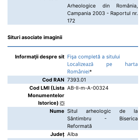
Arheologice din România,
Campania 2003 - Raportul nr.
172
Situri asociate imaginii
Informaţii despre sit
Fişa completă a sitului
Localizează pe harta
României
*
Cod RAN
7393.01
Cod LMI (Lista
AB-II-m-A-00324
Monumentelor
Istorice)
Nume
Situl arheologic de la
Sântimbru - Biserica
Reformată
Județ
Alba