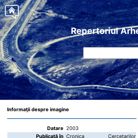
Repertoriul Arh
Informaţii despre imagine
Datare
2003
Publicată în
Cronica Cercetarilor