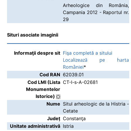
Arheologice din România,
Campania 2012 - Raportul nr.
29
Situri asociate imaginii
Informaţii despre sit
Fişa completă a sitului
Localizează pe harta
României
*
Cod RAN
62039.01
Cod LMI (Lista
CT-I-s-A-02681
Monumentelor
Istorice)
Nume
Situl arheologic de la Histria -
Cetate
Județ
Constanţa
Unitate administrativă
Istria