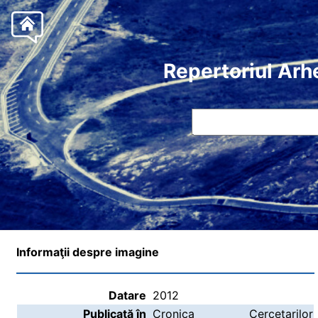
Repertoriul Arh
Informaţii despre imagine
Datare
2012
Publicată în
Cronica Cercetarilor