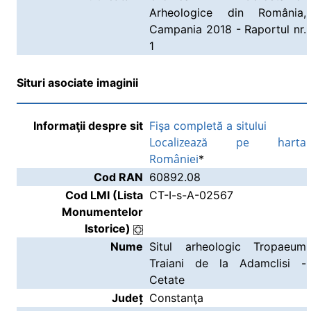
Arheologice din România,
Campania 2018 - Raportul nr.
1
Situri asociate imaginii
Informaţii despre sit
Fişa completă a sitului
Localizează pe harta
României
*
Cod RAN
60892.08
Cod LMI (Lista
CT-I-s-A-02567
Monumentelor
Istorice)
Nume
Situl arheologic Tropaeum
Traiani de la Adamclisi -
Cetate
Județ
Constanţa