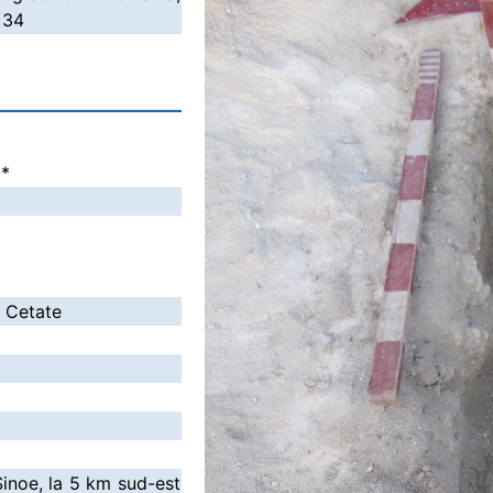
 34
i
*
- Cetate
 Sinoe, la 5 km sud-est