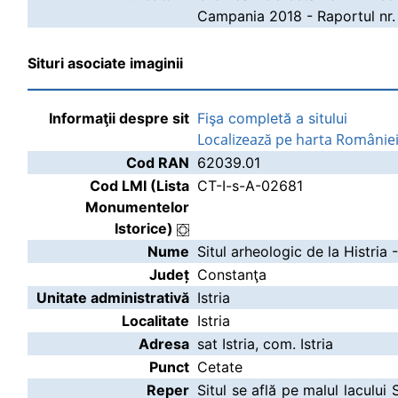
Campania 2018 - Raportul nr.
Situri asociate imaginii
Informaţii despre sit
Fişa completă a sitului
Localizează pe harta Românie
Cod RAN
62039.01
Cod LMI (Lista
CT-I-s-A-02681
Monumentelor
Istorice)
Nume
Situl arheologic de la Histria 
Județ
Constanţa
Unitate administrativă
Istria
Localitate
Istria
Adresa
sat Istria, com. Istria
Punct
Cetate
Reper
Situl se află pe malul lacului