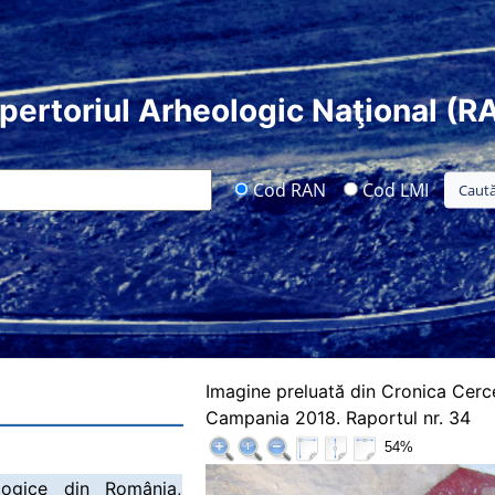
pertoriul Arheologic Naţional (R
Cod RAN
Cod LMI
Imagine preluată din Cronica Cerc
Campania 2018. Raportul nr. 34
54%
logice din România,