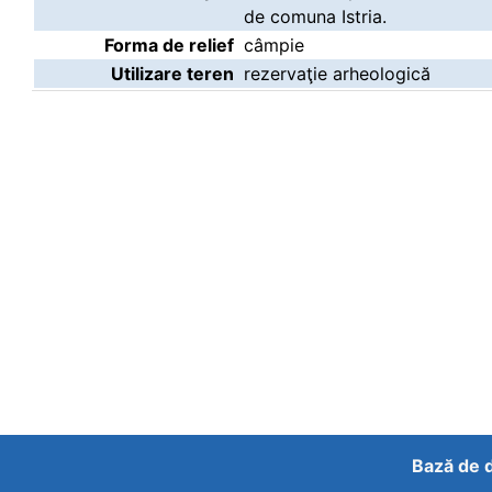
de comuna Istria.
Forma de relief
câmpie
Utilizare teren
rezervaţie arheologică
Bază de d