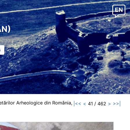
AN)
etărilor Arheologice din România,
|<<
<
41 / 462
>
>>|