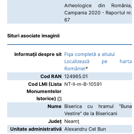
Arheologice din România,
Campania 2020 - Raportul nr.
67
Situri asociate imaginii
Informaţii despre sit
Fişa completă a sitului
Localizează pe harta
României
*
Cod RAN
124965.01
Cod LMI (Lista
NT-II-m-B-10591
Monumentelor
Istorice)
Nume
Biserica cu hramul "Buna
Vestire" de la Bisericani
Județ
Neamţ
Unitate administrativă
Alexandru Cel Bun